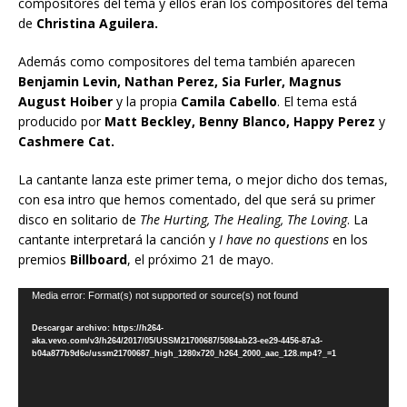
compositores del tema y ellos eran los compositores del tema
de
Christina Aguilera.
Además como compositores del tema también aparecen
Benjamin Levin, Nathan Perez, Sia Furler, Magnus
August Hoiber
y la propia
Camila Cabello
. El tema está
producido por
Matt Beckley, Benny Blanco, Happy Perez
y
Cashmere Cat.
La cantante lanza este primer tema, o mejor dicho dos temas,
con esa intro que hemos comentado, del que será su primer
disco en solitario de
The Hurting, The Healing, The Loving
. La
cantante interpretará la canción y
I have no questions
en los
premios
Billboard
, el próximo 21 de mayo.
Reproductor
Media error: Format(s) not supported or source(s) not found
de
Descargar archivo: https://h264-
vídeo
aka.vevo.com/v3/h264/2017/05/USSM21700687/5084ab23-ee29-4456-87a3-
b04a877b9d6c/ussm21700687_high_1280x720_h264_2000_aac_128.mp4?_=1