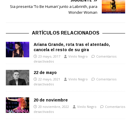
Sia presenta ‘To Be Human’ junto a Labrinth, para
Wonder Woman
ARTÍCULOS RELACIONADOS
Ariana Grande, rota tras el atentado,
cancela el resto de su gira
23 mayo, 2017
Vinilo Negro
Comentarios
desactivados
22 de mayo
22 mayo, 2021
Vinilo Negro
Comentarios
desactivados
20 de noviembre
20 noviembre, 2022
Vinilo Negro
Comentarios
desactivados