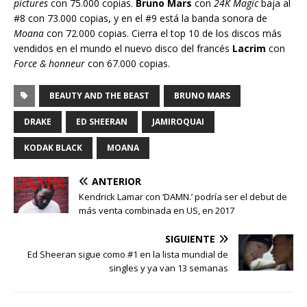
pictures
con 75.000 copias.
Bruno Mars
con
24K Magic
baja al
#8 con 73.000 copias, y en el #9 está la banda sonora de
Moana
con 72.000 copias. Cierra el top 10 de los discos más
vendidos en el mundo el nuevo disco del francés
Lacrim
con
Force & honneur
con 67.000 copias.
BEAUTY AND THE BEAST
BRUNO MARS
DRAKE
ED SHEERAN
JAMIROQUAI
KODAK BLACK
MOANA
ANTERIOR
Kendrick Lamar con ‘DAMN.’ podría ser el debut de
más venta combinada en US, en 2017
SIGUIENTE
Ed Sheeran sigue como #1 en la lista mundial de
singles y ya van 13 semanas