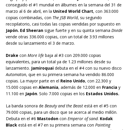
conseguido el #1 mundial en álbumes en la semana del 31 de
marzo al 6 de abril, en la
United World Chart
, con 363.000
copias combinadas, con
The JSB World
, su segundo
recopilatorio, casi todas las copias vendidas por supuesto en
Japón. Ed Sheeran
sigue fuerte y en su quinta semana
Divide
vende otras 336.000 copias, con un total de 3.93 millones
desde su lanzamiento el 3 de marzo.
Drake
con
More life
baja al #3 con 209.000 copias
equivalentes, para un total ya de 1.23 millones desde su
lanzamiento.
Jamiroquai
debuta en el #4 con su nuevo disco
Automaton
, que en su primera semana ha vendido 86.000
copias. La mayor parte en el
Reino Unido
, con 22.300 y
15.000 copias en
Alemania
, además de 12.000 en
Francia
y
11.100 en
Japón
. Solo 7.000 copias en los
Estados Unidos.
La banda sonora de
Beauty and the Beast
está en el #5 con
79.000 copias, para un disco que se acerca al medio millón.
Debuta en el #6
Mastodon
con
Emperor of sand
.
Kodak
Black
está en el #7 en su primera semana con
Painting