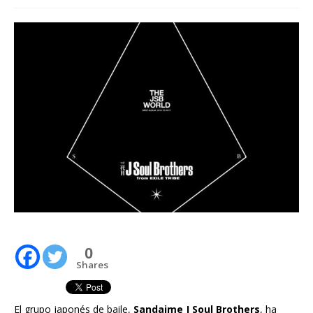
0
Shares
El grupo japonés de baile,
Sandaime J Soul Brothers
, ha