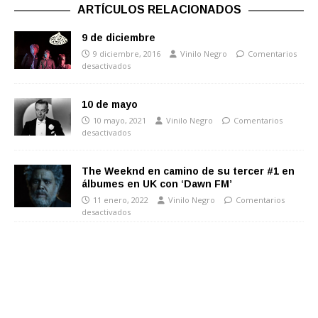
ARTÍCULOS RELACIONADOS
9 de diciembre
9 diciembre, 2016
Vinilo Negro
Comentarios
desactivados
10 de mayo
10 mayo, 2021
Vinilo Negro
Comentarios
desactivados
The Weeknd en camino de su tercer #1 en
álbumes en UK con ‘Dawn FM’
11 enero, 2022
Vinilo Negro
Comentarios
desactivados