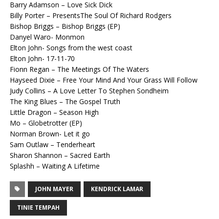
Barry Adamson – Love Sick Dick
Billy Porter – PresentsThe Soul Of Richard Rodgers
Bishop Briggs – Bishop Briggs (EP)
Danyel Waro- Monmon
Elton John- Songs from the west coast
Elton John- 17-11-70
Fionn Regan – The Meetings Of The Waters
Hayseed Dixie – Free Your Mind And Your Grass Will Follow
Judy Collins – A Love Letter To Stephen Sondheim
The King Blues – The Gospel Truth
Little Dragon – Season High
Mo – Globetrotter (EP)
Norman Brown- Let it go
Sam Outlaw – Tenderheart
Sharon Shannon – Sacred Earth
Splashh – Waiting A Lifetime
JOHN MAYER
KENDRICK LAMAR
TINIE TEMPAH