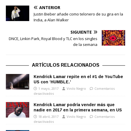
ANTERIOR
Justin Bieber añade como telonero de su gira en la
India, a Alan Walker
SIGUIENTE
DNCE, Linkin Park, Royal Blood y TLC en los singles
de la semana
ARTÍCULOS RELACIONADOS
Kendrick Lamar repite en el #1 de YouTube
US con ‘HUMBLE.’
1 mayo, 2017
Vinilo Negro
Comentarios
desactivados
Kendrick Lamar podría vender más que
nadie en 2017 en la primera semana, en US
18 abril, 2017
Vinilo Negro
Comentarios
desactivados