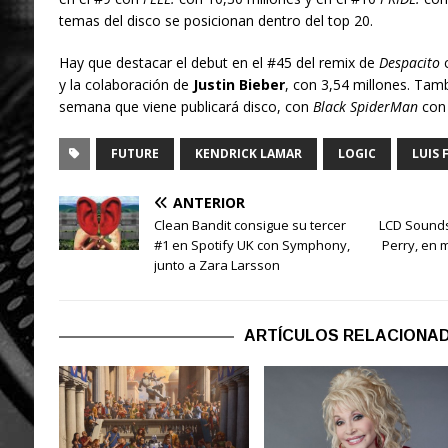
temas del disco se posicionan dentro del top 20.
Hay que destacar el debut en el #45 del remix de
Despacito
y la colaboración de
Justin Bieber
, con 3,54 millones. Ta
semana que viene publicará disco, con
Black SpiderMan
con 
FUTURE
KENDRICK LAMAR
LOGIC
LUIS 
ANTERIOR
Clean Bandit consigue su tercer
LCD Sounds
#1 en Spotify UK con Symphony,
Perry, en 
junto a Zara Larsson
ARTÍCULOS RELACIONA