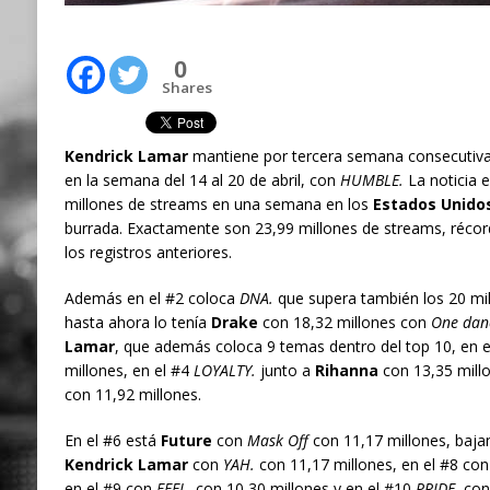
0
Shares
Kendrick Lamar
mantiene por tercera semana consecutiva e
en la semana del 14 al 20 de abril, con
HUMBLE.
La noticia e
millones de streams en una semana en los
Estados Unido
burrada. Exactamente son 23,99 millones de streams, récor
los registros anteriores.
Además en el #2 coloca
DNA.
que supera también los 20 mill
hasta ahora lo tenía
Drake
con 18,32 millones con
One dan
Lamar
, que además coloca 9 temas dentro del top 10, en 
millones, en el #4
LOYALTY.
junto a
Rihanna
con 13,35 millo
con 11,92 millones.
En el #6 está
Future
con
Mask Off
con 11,17 millones, baja
Kendrick Lamar
con
YAH.
con 11,17 millones, en el #8 con
en el #9 con
FEEL.
con 10,30 millones y en el #10
PRIDE.
con 