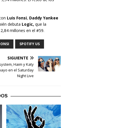
con
Luis Fonsi
,
Daddy Yankee
mbién debuta
Logic,
que la
2,84 millones en el #59.
FONSI
SPOTIFY US
SIGUIENTE
ystem, Haim y Katy
mayo en el Saturday
Night Live
DOS