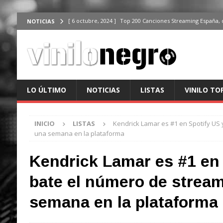
[ 6 octubre, 2024 ]
Top 200 Canciones Streaming España, 
NOTICIAS
[ 4 octubre, 2024 ]
Top 200 Artistas streaming en España,
[ 3 octubre, 2024 ]
Top 100 Artistas Españoles Streaming 
ÚLTIMO
[ 2 octubre, 2024 ]
Top 100 Artistas Internacionales Stre
LO ÚLTIMO
NOTICIAS
LISTAS
VINILO TO
ÚLTIMO
[ 6 octubre, 2024 ]
Top 200 Canciones España, del 30 de d
INICIO
LISTAS
Kendrick Lamar es #1 en Spotify US
una semana en la plataforma
Kendrick Lamar es #1 en 
bate el número de strea
semana en la plataforma