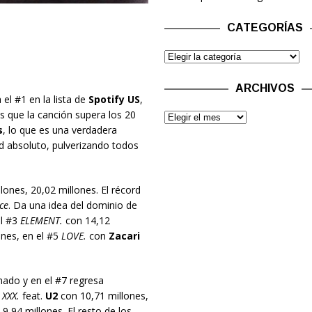
CATEGORÍAS
ARCHIVOS
l #1 en la lista de
Spotify US
,
s que la canción supera los 20
s
, lo que es una verdadera
d absoluto, pulverizando todos
ones, 20,02 millones. El récord
ce
. Da una idea del dominio de
el #3
ELEMENT.
con 14,12
nes, en el #5
LOVE.
con
Zacari
nado y en el #7 regresa
XXX.
feat.
U2
con 10,71 millones,
9,94 millones. El resto de los