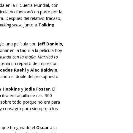
ada en la II Guerra Mundial, con
ícula no funcionó en parte por la
wn
. Después del relativo fracaso,
aking sense
junto a
Talking
je,
una película con
Jeff Daniels,
nar en la taquilla la película hoy
asada con la mafia, Married to
, tenía un reparto de impresión
cedes Ruehl
y
Alec Baldwin
.
dando el doble del presupuesto.
y Hopkins
y
Jodie Foster
. El
ifra en taquilla de casi 300
o sobre todo porque no era para
y consagró para siempre a los
la que ha ganado el
Oscar
a la