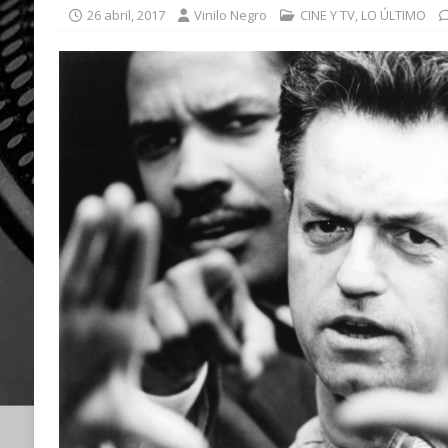
26 abril, 2017
Vinilo Negro
CINE Y TV
,
LO ÚLTIMO