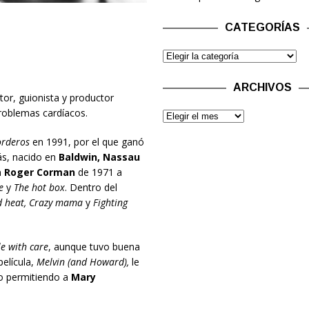
CATEGORÍAS
ARCHIVOS
ctor, guionista y productor
problemas cardíacos.
Corderos
en 1991, por el que ganó
s, nacido en
Baldwin, Nassau
n
Roger Corman
de 1971 a
e
y
The hot box
. Dentro del
 heat, Crazy mama
y
Fighting
e with care
, aunque tuvo buena
elícula,
Melvin (and Howard),
le
uso permitiendo a
Mary