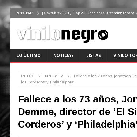
[ 6 octubre, 2024 ]
Top 200 Canciones Streaming España, 
NOTICIAS
[ 4 octubre, 2024 ]
Top 200 Artistas streaming en España,
[ 3 octubre, 2024 ]
Top 100 Artistas Españoles Streaming 
ÚLTIMO
[ 2 octubre, 2024 ]
Top 100 Artistas Internacionales Stre
LO ÚLTIMO
NOTICIAS
LISTAS
VINILO TO
ÚLTIMO
[ 6 octubre, 2024 ]
Top 200 Canciones España, del 30 de d
INICIO
CINE Y TV
Fallece a los 73 años, Jonathan De
los Corderos’ y ‘Philadelphia’
Fallece a los 73 años, J
Demme, director de ‘El Si
Corderos’ y ‘Philadelphia