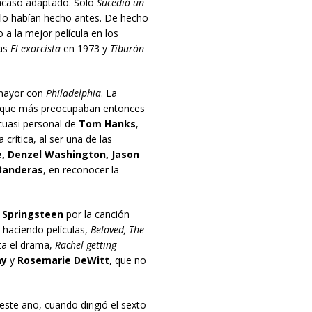
acaso adaptado. Solo
Sucedió un
lo habían hecho antes. De hecho
o a la mejor película en los
ras
El exorcista
en 1973 y
Tiburón
mayor con
Philadelphia
. La
as que más preocupaban entonces
 cuasi personal de
Tom Hanks
,
 crítica, al ser una de las
e, Denzel Washington, Jason
Banderas
, en reconocer la
 Springsteen
por la canción
 haciendo películas,
Beloved, The
sta el drama,
Rachel getting
ay
y
Rosemarie DeWitt
, que no
ste año, cuando dirigió el sexto