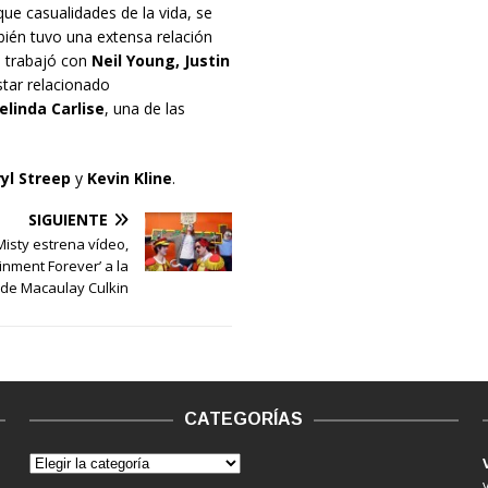
que casualidades de la vida, se
mbién tuvo una extensa relación
, trabajó con
Neil Young, Justin
star relacionado
elinda Carlise
, una de las
.
yl Streep
y
Kevin Kline
.
SIGUIENTE
Misty estrena vídeo,
ainment Forever’ a la
 de Macaulay Culkin
CATEGORÍAS