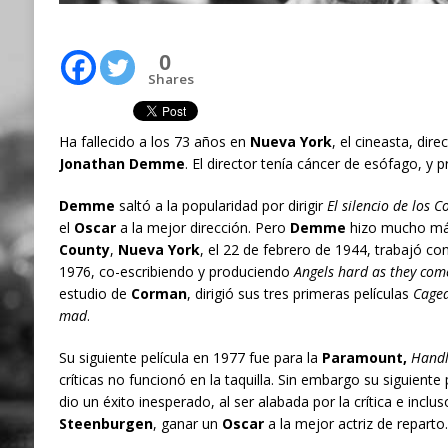
0
Shares
Ha fallecido a los 73 años en
Nueva York
, el cineasta, dire
Jonathan Demme
. El director tenía cáncer de esófago, y 
Demme
saltó a la popularidad por dirigir
El silencio de los 
el
Oscar
a la mejor dirección. Pero
Demme
hizo mucho má
County
,
Nueva York
, el 22 de febrero de 1944, trabajó co
1976, co-escribiendo y produciendo
Angels hard as they com
estudio de
Corman
, dirigió sus tres primeras películas
Caged
mad
.
Su siguiente película en 1977 fue para la
Paramount,
Handl
críticas no funcionó en la taquilla. Sin embargo su siguiente p
dio un éxito inesperado, al ser alabada por la crítica e incl
Steenburgen
, ganar un
Oscar
a la mejor actriz de reparto.