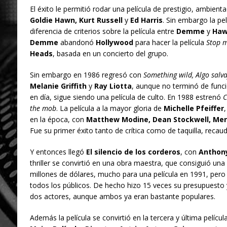
El éxito le permitió rodar una película de prestigio, ambient
Goldie Hawn, Kurt Russell
y
Ed Harris
. Sin embargo la pel
diferencia de criterios sobre la película entre
Demme
y
Ha
Demme
abandonó
Hollywood
para hacer la película
Stop m
Heads
, basada en un concierto del grupo.
Sin embargo en 1986 regresó con
Something wild, Algo salva
Melanie Griffith
y
Ray Liotta
, aunque no terminó de funcio
en día, sigue siendo una película de culto. En 1988 estrenó
C
the mob
. La película a la mayor gloria de
Michelle Pfeiffer
en la época, con
Matthew Modine, Dean Stockwell, Mer
Fue su primer éxito tanto de crítica como de taquilla, recau
Y entonces llegó
El silencio de los corderos
, con
Anthon
thriller se convirtió en una obra maestra, que consiguió una c
millones de dólares, mucho para una película en 1991, per
todos los públicos. De hecho hizo 15 veces su presupuesto 
dos actores, aunque ambos ya eran bastante populares.
Además la película se convirtió en la tercera y última pelícu