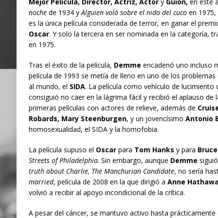
Mejor Película, Director, Actriz, Actor
y
Guion,
en este 
noche
de 1934 y
Alguien voló sobre el nido del cuco
en 1975, 
es la única película considerada de terror, en ganar el premi
Oscar
. Y solo la tercera en ser nominada en la categoría, t
en 1975.
Tras el éxito de la película,
Demme
encadenó uno incluso 
película de 1993 se metía de lleno en uno de los problem
al mundo, el
SIDA
. La película como vehículo de lucimiento
consiguió no caer en la lágrima fácil y recibió el aplauso de la
primeras películas con actores de relieve, además de
Cruis
Robards, Mary Steenburgen
, y un jovencísimo
Antonio 
homosexualidad, el SIDA y la homofobia.
La película supuso el
Oscar
para
Tom Hanks
y para
Bruce
Streets of Philadelphia
. Sin embargo, aunque
Demme
siguió
truth about Charlie, The Manchurian Candidate
, no sería ha
married
, película de 2008 en la que dirigió a
Anne Hathaw
volvió a recibir al apoyo incondicional de la crítica.
A pesar del cáncer, se mantuvo activo hasta prácticamente e