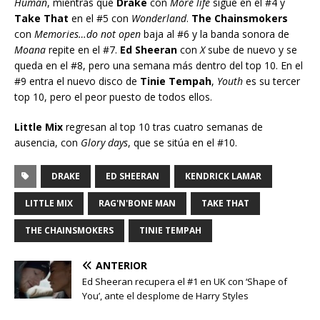
Human
, mientras que
Drake
con
More life
sigue en el #4 y
Take That
en el #5 con
Wonderland
.
The Chainsmokers
con
Memories…do not open
baja al #6 y la banda sonora de
Moana
repite en el #7.
Ed Sheeran
con
X
sube de nuevo y se
queda en el #8, pero una semana más dentro del top 10. En el
#9 entra el nuevo disco de
Tinie Tempah
,
Youth
es su tercer
top 10, pero el peor puesto de todos ellos.
Little Mix
regresan al top 10 tras cuatro semanas de
ausencia, con
Glory days
, que se sitúa en el #10.
DRAKE
ED SHEERAN
KENDRICK LAMAR
LITTLE MIX
RAG'N'BONE MAN
TAKE THAT
THE CHAINSMOKERS
TINIE TEMPAH
ANTERIOR
Ed Sheeran recupera el #1 en UK con ‘Shape of
You’, ante el desplome de Harry Styles