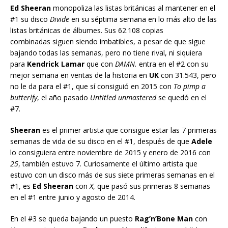
Ed Sheeran
monopoliza las listas británicas al mantener en el
#1 su disco
Divide
en su séptima semana en lo más alto de las
listas británicas de álbumes. Sus 62.108 copias
combinadas siguen siendo imbatibles, a pesar de que sigue
bajando todas las semanas, pero no tiene rival, ni siquiera
para
Kendrick Lamar
que con
DAMN.
entra en el #2 con su
mejor semana en ventas de la historia en
UK
con 31.543, pero
no le da para el #1, que sí consiguió en 2015 con
To pimp a
butterlfy
, el año pasado
Untitled unmastered
se quedó en el
#7.
Sheeran
es el primer artista que consigue estar las 7 primeras
semanas de vida de su disco en el #1, después de que
Adele
lo consiguiera entre noviembre de 2015 y enero de 2016 con
25
, también estuvo 7. Curiosamente el último artista que
estuvo con un disco más de sus siete primeras semanas en el
#1, es
Ed Sheeran
con
X
, que pasó sus primeras 8 semanas
en el #1 entre junio y agosto de 2014.
En el #3 se queda bajando un puesto
Rag’n’Bone Man
con