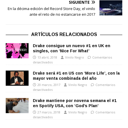
SIGUIENTE
En la décima edición del Record Store Day, el vinilo
ante el reto de no estancarse en 2017
ARTÍCULOS RELACIONADOS
Drake consigue un nuevo #1 en UK en
singles, con ‘Nice For What’
13 abril, 2018
Vinilo Negro
Comentarios
desactivados
Drake será #1 en US con ‘More Life’, con la
mayor venta combinada del año
20 marzo, 2017
Vinilo Negro
Comentarios
desactivados
Drake mantiene por novena semana el #1
en Spotify USA, con ‘God’s Plan’
27 marzo, 2018
Vinilo Negro
Comentarios
desactivados