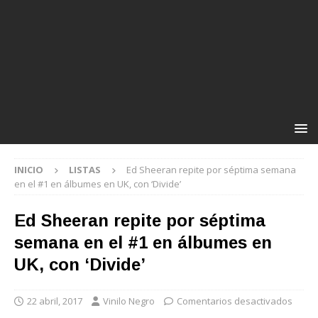
INICIO
LISTAS
Ed Sheeran repite por séptima semana
en el #1 en álbumes en UK, con ‘Divide’
Ed Sheeran repite por séptima
semana en el #1 en álbumes en
UK, con ‘Divide’
22 abril, 2017
Vinilo Negro
Comentarios desactivados