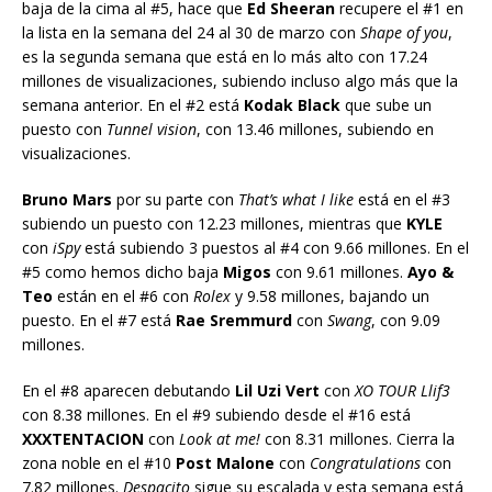
baja de la cima al #5, hace que
Ed Sheeran
recupere el #1 en
la lista en la semana del 24 al 30 de marzo con
Shape of you
,
es la segunda semana que está en lo más alto con 17.24
millones de visualizaciones, subiendo incluso algo más que la
semana anterior. En el #2 está
Kodak Black
que sube un
puesto con
Tunnel vision
, con 13.46 millones, subiendo en
visualizaciones.
Bruno Mars
por su parte con
That’s what I like
está en el #3
subiendo un puesto con 12.23 millones, mientras que
KYLE
con
iSpy
está subiendo 3 puestos al #4 con 9.66 millones. En el
#5 como hemos dicho baja
Migos
con 9.61 millones.
Ayo &
Teo
están en el #6 con
Rolex
y 9.58 millones, bajando un
puesto. En el #7 está
Rae Sremmurd
con
Swang
, con 9.09
millones.
En el #8 aparecen debutando
Lil Uzi Vert
con
XO TOUR Llif3
con 8.38 millones. En el #9 subiendo desde el #16 está
XXXTENTACION
con
Look at me!
con 8.31 millones. Cierra la
zona noble en el #10
Post Malone
con
Congratulations
con
7.82 millones.
Despacito
sigue su escalada y esta semana está