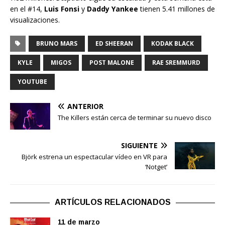
en el #14,
Luis Fonsi
y
Daddy Yankee
tienen 5.41 millones de
visualizaciones.
BRUNO MARS
ED SHEERAN
KODAK BLACK
KYLE
MIGOS
POST MALONE
RAE SREMMURD
YOUTUBE
ANTERIOR
The Killers están cerca de terminar su nuevo disco
SIGUIENTE
Björk estrena un espectacular vídeo en VR para
‘Notget’
ARTÍCULOS RELACIONADOS
11 de marzo