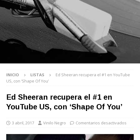
INICIO
LISTAS
Ed Sheeran recupera el #1 en YouTube
US, con ‘Shape Of You’
Ed Sheeran recupera el #1 en
YouTube US, con ‘Shape Of You’
3 abril, 2017
Vinilo Negro
Comentarios desactivados