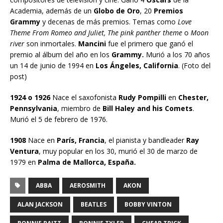
Academia, además de un
Globo de Oro
, 20
Premios
Grammy
y decenas de más premios. Temas como
Love
Theme From Romeo and Juliet, The pink panther theme
o
Moon
river
son inmortales.
Mancini
fue el primero que ganó el
premio al álbum del año en los
Grammy.
Murió a los 70 años
un 14 de junio de 1994 en
Los Ángeles, California
. (Foto del
post)
1924 o 1926
Nace el saxofonista
Rudy Pompilli
en
Chester,
Pennsylvania
, miembro de
Bill Haley and his Comets
.
Murió el 5 de febrero de 1976.
1908
Nace en
París, Francia
, el pianista y bandleader
Ray
Ventura
, muy popular en los 30, murió el 30 de marzo de
1979 en
Palma de Mallorca, España.
ABBA
AEROSMITH
AKON
ALAN JACKSON
BEATLES
BOBBY VINTON