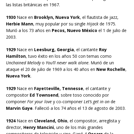
las listas británicas en 1967.
1930
Nace en
Brooklyn, Nueva York
, el flautista de jazz,
Herbie Mann
, muy popular por su single
Hijack
de 1975.
Murió a los 73 años en
Pecos, Nuevo México
el 1 de julio de
2003.
1929
Nace en
Leesburg, Georgia
, el cantante
Roy
Hamilton
, tuvo éxito en los años 50 con temas como
Unchained Melody
o
You’ll never walk alone
. Murió de un
ataque el 20 de julio de 1969 a los 40 años en
New Rochelle
,
Nueva York
.
1929
Nace en
Fayetteville, Tennesse
, el cantante y
compositor
Ed Townsend
, sobre toso conocido por
componer
For your love
y co-componer
Let’s get in on
de
Marvin Gaye
. Falleció a los 74 años el 13 de agosto de 2003.
1924
Nace en
Cleveland, Ohio
, el compositor, arreglista y
director,
Henry Mancini
, uno de los más grandes
compositores de televisión y cine. Ganó 4
Oscars
de la