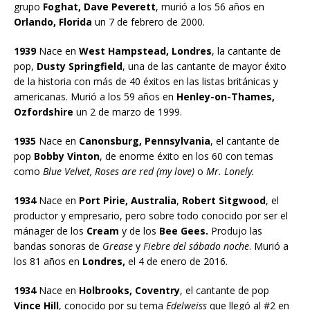
grupo
Foghat, Dave Peverett
, murió a los 56 años en
Orlando, Florida
un 7 de febrero de 2000.
1939
Nace en
West Hampstead, Londres
, la cantante de
pop,
Dusty Springfield
, una de las cantante de mayor éxito
de la historia con más de 40 éxitos en las listas británicas y
americanas. Murió a los 59 años en
Henley-on-Thames,
Ozfordshire
un 2 de marzo de 1999.
1935
Nace en
Canonsburg, Pennsylvania
, el cantante de
pop
Bobby Vinton
, de enorme éxito en los 60 con temas
como
Blue Velvet, Roses are red (my love)
o
Mr. Lonely.
1934
Nace en
Port Pirie, Australia
,
Robert Sitgwood
, el
productor y empresario, pero sobre todo conocido por ser el
mánager de los
Cream
y de los
Bee Gees.
Produjo las
bandas sonoras de
Grease
y
Fiebre del sábado noche
. Murió a
los 81 años en
Londres,
el 4 de enero de 2016.
1934
Nace en
Holbrooks, Coventry
, el cantante de pop
Vince Hill
, conocido por su tema
Edelweiss
que llegó al #2 en