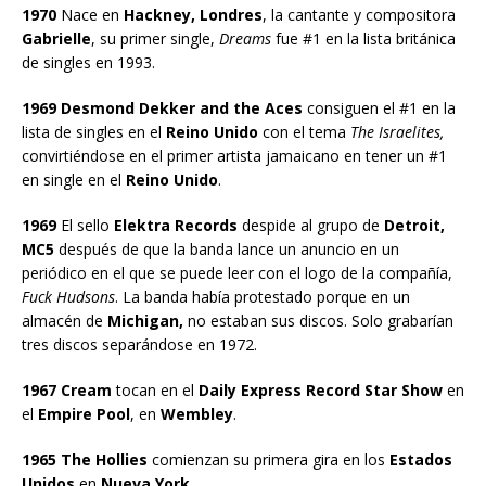
1970
Nace en
Hackney, Londres
, la cantante y compositora
Gabrielle
, su primer single,
Dreams
fue #1 en la lista británica
de singles en 1993.
1969 Desmond Dekker and the Aces
consiguen el #1 en la
lista de singles en el
Reino Unido
con el tema
The Israelites,
convirtiéndose en el primer artista jamaicano en tener un #1
en single en el
Reino Unido
.
1969
El sello
Elektra Records
despide al grupo de
Detroit,
MC5
después de que la banda lance un anuncio en un
periódico en el que se puede leer con el logo de la compañía,
Fuck Hudsons
. La banda había protestado porque en un
almacén de
Michigan,
no estaban sus discos. Solo grabarían
tres discos separándose en 1972.
1967 Cream
tocan en el
Daily Express Record Star Show
en
el
Empire Pool
, en
Wembley
.
1965 The Hollies
comienzan su primera gira en los
Estados
Unidos
en
Nueva York.