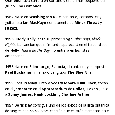
Osmond
, tuvo carrera en solitario y era el más pequeño del
grupo
The Osmonds.
1962
Nace en
Washington DC
el cantante, compositor y
guitarrista
Ian MacKaye
componente de
Minor Threat
y
Fugazi.
1956 Buddy Holly
lanza su primer single,
Blue Days, Black
Nights
. La canción que más tarde aparecerá en el tercer disco
de
Holly
,
That’ll Be The Day
, no entrará en las listas
americanas.
1956
Nace en
Edimburgo, Escocia
, el cantante y compositor,
Paul Buchanan
, miembro del grupo
The Blue Nile.
1955 Elvis Presley
junto a
Scotty Moore
y
Bill Black
, tocan
en el
Jamboree
en el
Sportatorium
de
Dallas, Texas
. Junto
a
Sonny James, Hank Locklin
y
Charline Arthur
.
1954 Doris Day
consigue uno de los éxitos de la lista británica
de singles con
Secret Love
, canción que estará 9 semanas en el