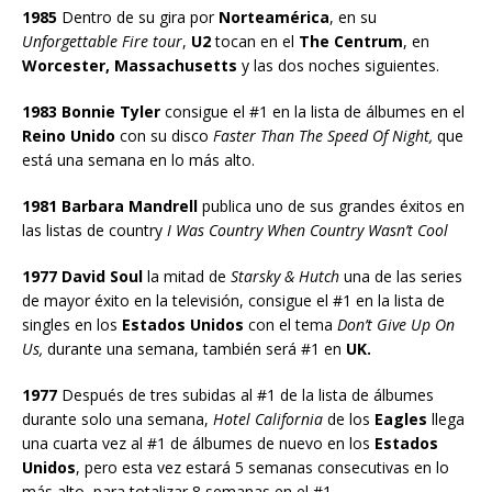
1985
Dentro de su gira por
Norteamérica
, en su
Unforgettable Fire tour
,
U2
tocan en el
The Centrum
, en
Worcester, Massachusetts
y las dos noches siguientes.
1983 Bonnie Tyler
consigue el #1 en la lista de álbumes en el
Reino Unido
con su disco
Faster Than The Speed Of Night,
que
está una semana en lo más alto.
1981 Barbara Mandrell
publica uno de sus grandes éxitos en
las listas de country
I Was Country When Country Wasn’t Cool
1977 David Soul
la mitad de
Starsky & Hutch
una de las series
de mayor éxito en la televisión, consigue el #1 en la lista de
singles en los
Estados Unidos
con el tema
Don’t Give Up On
Us,
durante una semana, también será #1 en
UK.
1977
Después de tres subidas al #1 de la lista de álbumes
durante solo una semana,
Hotel California
de los
Eagles
llega
una cuarta vez al #1 de álbumes de nuevo en los
Estados
Unidos
, pero esta vez estará 5 semanas consecutivas en lo
más alto, para totalizar 8 semanas en el #1.