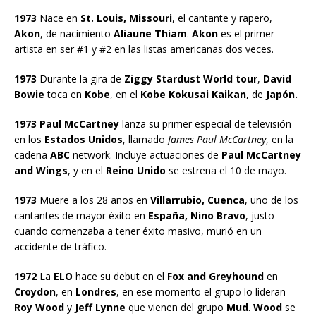
1973
Nace en
St. Louis, Missouri
, el cantante y rapero,
Akon
, de nacimiento
Aliaune Thiam
.
Akon
es el primer
artista en ser #1 y #2 en las listas americanas dos veces.
1973
Durante la gira de
Ziggy Stardust World tour
,
David
Bowie
toca en
Kobe
, en el
Kobe Kokusai Kaikan
, de
Japón.
1973 Paul McCartney
lanza su primer especial de televisión
en los
Estados Unidos
, llamado
James Paul McCartney
, en la
cadena
ABC
network. Incluye actuaciones de
Paul McCartney
and Wings
, y en el
Reino Unido
se estrena el 10 de mayo.
1973
Muere a los 28 años en
Villarrubio, Cuenca
, uno de los
cantantes de mayor éxito en
España, Nino Bravo
, justo
cuando comenzaba a tener éxito masivo, murió en un
accidente de tráfico.
1972
La
ELO
hace su debut en el
Fox and Greyhound
en
Croydon
, en
Londres
, en ese momento el grupo lo lideran
Roy Wood
y
Jeff Lynne
que vienen del grupo
Mud
.
Wood
se