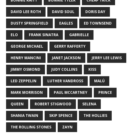
BONNIE RAITT
BONNIE TYLER
CHEAP TRICK
DAVID LEE ROTH
DAVID SOUL
DORIS DAY
DUSTY SPRINGFIELD
EAGLES
ED TOWNSEND
ELO
FRANK SINATRA
GABRIELLE
GEORGE MICHAEL
GERRY RAFFERTY
HENRY MANCINI
JANET JACKSON
JERRY LEE LEWIS
JIMMY OSMOND
JUDY COLLINS
KISS
LED ZEPPELIN
LUTHER VANDROSS
MALÚ
MARK MORRISON
PAUL MCCARTNEY
PRINCE
QUEEN
ROBERT STIGWOOD
SELENA
SHANIA TWAIN
SKIP SPENCE
THE HOLLIES
THE ROLLING STONES
ZAYN