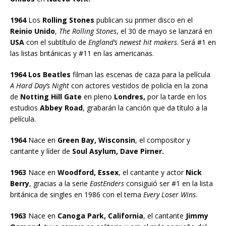
1964
Los
Rolling Stones
publican su primer disco en el
Reinio Unido
,
The Rolling Stones
, el 30 de mayo se lanzará en
USA
con el subtítulo de
England’s newest hit makers
. Será #1 en
las listas británicas y #11 en las americanas.
1964 Los Beatles
filman las escenas de caza para la película
A Hard Day’s Night
con actores vestidos de policía en la zona
de
Notting Hill Gate
en pleno
Londres,
por la tarde en los
estudios
Abbey Road
, grabarán la canción que da título a la
película.
1964
Nace en
Green Bay, Wisconsin
, el compositor y
cantante y líder de
Soul Asylum, Dave Pirner.
1963
Nace en
Woodford, Essex
, el cantante y actor
Nick
Berry
, gracias a la serie
EastEnders
consiguió ser #1 en la lista
británica de singles en 1986 con el tema
Every Loser Wins
.
1963
Nace en
Canoga Park, California
, el cantante
Jimmy