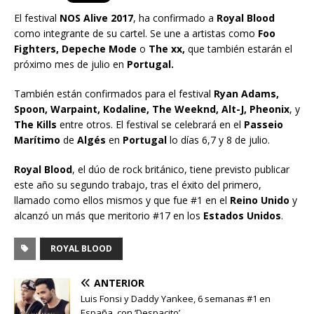
El festival
NOS Alive 2017
, ha confirmado a
Royal Blood
como integrante de su cartel. Se une a artistas como
Foo
Fighters, Depeche Mode
o
The xx,
que también estarán el
próximo mes de julio en
Portugal.
También están confirmados para el festival
Ryan Adams,
Spoon, Warpaint, Kodaline, The Weeknd, Alt-J, Pheonix
, y
The Kills
entre otros. El festival se celebrará en el
Passeio
Marítimo
de
Algés
en
Portugal
lo días 6,7 y 8 de julio.
Royal Blood
, el dúo de rock británico, tiene previsto publicar
este año su segundo trabajo, tras el éxito del primero,
llamado como ellos mismos y que fue #1 en el
Reino Unido
y
alcanzó un más que meritorio #17 en los
Estados Unidos
.
ROYAL BLOOD
ANTERIOR
Luis Fonsi y Daddy Yankee, 6 semanas #1 en
España, con ‘Despacito’