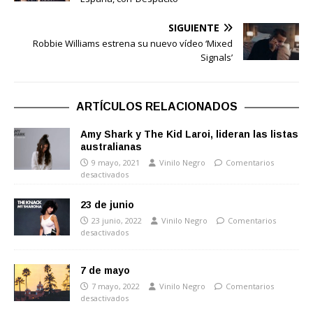
SIGUIENTE
Robbie Williams estrena su nuevo vídeo ‘Mixed
Signals’
ARTÍCULOS RELACIONADOS
Amy Shark y The Kid Laroi, lideran las listas
australianas
9 mayo, 2021
Vinilo Negro
Comentarios
desactivados
23 de junio
23 junio, 2022
Vinilo Negro
Comentarios
desactivados
7 de mayo
7 mayo, 2022
Vinilo Negro
Comentarios
desactivados