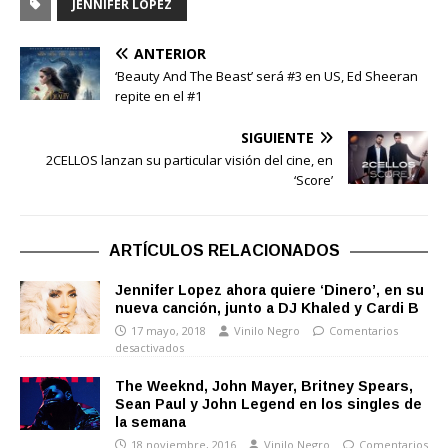
JENNIFER LOPEZ
ANTERIOR
‘Beauty And The Beast’ será #3 en US, Ed Sheeran
repite en el #1
SIGUIENTE
2CELLOS lanzan su particular visión del cine, en
‘Score’
ARTÍCULOS RELACIONADOS
Jennifer Lopez ahora quiere ‘Dinero’, en su
nueva canción, junto a DJ Khaled y Cardi B
17 mayo, 2018
Vinilo Negro
Comentarios
desactivados
The Weeknd, John Mayer, Britney Spears,
Sean Paul y John Legend en los singles de
la semana
18 noviembre, 2016
Vinilo Negro
Comentarios