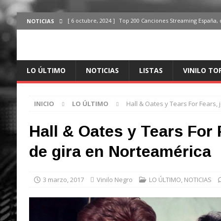
[ 6 octubre, 2024 ]
Top 200 Canciones Streaming España, 
NOTICIAS
[ 4 octubre, 2024 ]
Top 200 Artistas streaming en España,
[ 3 octubre, 2024 ]
Top 100 Artistas Españoles Streaming 
LO ÚLTIMO
NOTICIAS
LISTAS
VINILO TO
ÚLTIMO
[ 2 octubre, 2024 ]
Top 100 Artistas Internacionales Stre
INICIO
LO ÚLTIMO
Hall & Oates y Tears For Fears,
ÚLTIMO
[ 6 octubre, 2024 ]
Top 200 Canciones España, del 30 de d
Hall & Oates y Tears For 
de gira en Norteamérica
3 marzo, 2017
Vinilo Negro
LO ÚLTIMO
,
NOTICIAS