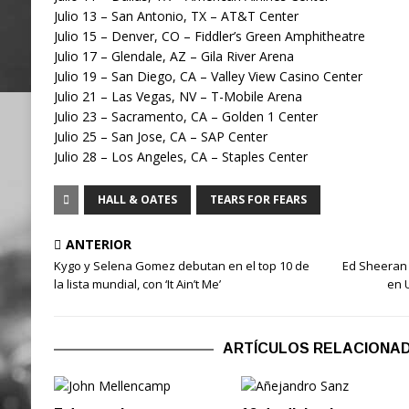
Julio 13 – San Antonio, TX – AT&T Center
Julio 15 – Denver, CO – Fiddler’s Green Amphitheatre
Julio 17 – Glendale, AZ – Gila River Arena
Julio 19 – San Diego, CA – Valley View Casino Center
Julio 21 – Las Vegas, NV – T-Mobile Arena
Julio 23 – Sacramento, CA – Golden 1 Center
Julio 25 – San Jose, CA – SAP Center
Julio 28 – Los Angeles, CA – Staples Center
HALL & OATES
TEARS FOR FEARS
ANTERIOR
Kygo y Selena Gomez debutan en el top 10 de
Ed Sheeran 
la lista mundial, con ‘It Ain’t Me’
en 
ARTÍCULOS RELACIONA