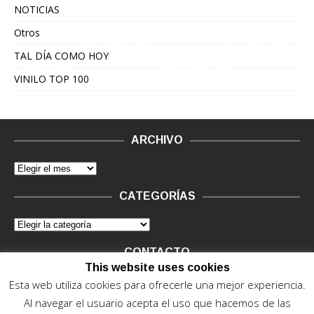
NOTICIAS
Otros
TAL DÍA COMO HOY
VINILO TOP 100
ARCHIVO
CATEGORÍAS
CONTACTO
This website uses cookies
Vinilo Negro.
Consultas de anunciantes y Legal, en vinilo at
Esta web utiliza cookies para ofrecerle una mejor experiencia.
vinilonegro.com
Al navegar el usuario acepta el uso que hacemos de las