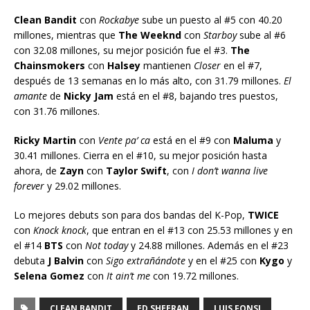
Clean Bandit
con
Rockabye
sube un puesto al #5 con 40.20
millones, mientras que
The Weeknd
con
Starboy
sube al #6
con 32.08 millones, su mejor posición fue el #3.
The
Chainsmokers
con
Halsey
mantienen
Closer
en el #7,
después de 13 semanas en lo más alto, con 31.79 millones.
El
amante
de
Nicky Jam
está en el #8, bajando tres puestos,
con 31.76 millones.
Ricky Martin
con
Vente pa’ ca
está en el #9 con
Maluma
y
30.41 millones. Cierra en el #10, su mejor posición hasta
ahora, de
Zayn
con
Taylor Swift
, con
I don’t wanna live
forever
y 29.02 millones.
Lo mejores debuts son para dos bandas del K-Pop,
TWICE
con
Knock knock
, que entran en el #13 con 25.53 millones y en
el #14
BTS
con
Not today
y 24.88 millones. Además en el #23
debuta
J Balvin
con
Sigo extrañándote
y en el #25 con
Kygo
y
Selena Gomez
con
It ain’t me
con 19.72 millones.
CLEAN BANDIT
ED SHEERAN
LUIS FONSI