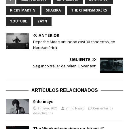
RICKY MARTIN
SHAKIRA
THE CHAINSMOKERS
YOUTUBE
ZAYN
ANTERIOR
Depeche Mode anuncian casi 30 conciertos, en
Norteamérica
SIGUIENTE
Segundo tráiler de, ‘Alien: Covenant’
ARTÍCULOS RELACIONADOS
9 de mayo
9 mayo, 2020
Vinilo Negro
Comentarios
desactivados
The Weeknd consigue su tercer #1