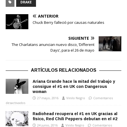
DRAKE
ANTERIOR
Chuck Berry falleció por causas naturales
SIGUIENTE
The Charlatans anuncian nuevo disco, ‘Different
Days’, para el 26 de mayo
ARTÍCULOS RELACIONADOS
Ariana Grande hace la mitad del trabajo y
consigue el #1 en UK con Dangerous
woman
27 mayo, 2016
Vinilo Negro
Comentarios
desactivados
Radiohead recupera el #1 en UK gracias al
físico, Red Chili Peppers debutan en el #2
24 junio, 2016
Vinilo Negro
Comentarios