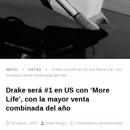
INICIO
LISTAS
Drake será #1 en US con ‘More Life’, con
la mayor venta combinada del año
Drake será #1 en US con ‘More
Life’, con la mayor venta
combinada del año
20 marzo, 2017
Vinilo Negro
Comentarios desactivados