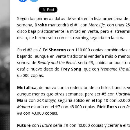
Según los primeros datos de venta en la lista americana de
semana,
Drake
mantendrá el #1 con
More life
, con unas 2
disco baja prácticamente la mitad en venta, pero el streami
disco, de hecho solo con el streaming seguiría en la cima.
En el #2 está
Ed Sheeran
con 110.000 copias combinadas 
bajando, aunque en venta tradicional vendería más o men
sonora de
Beauty and the Beast
, sería #3, subiría un puest
está el nuevo disco de
Trey Song
, que con
Tremaine The a
65.000 copias.
Metallica,
de nuevo con la redención de su ticket bundle, vo
aunque menos que otras semanas, para ser #5 con
Hardwir
Mars
con
24K Magic,
seguiría sólido en el top 10 con 52.00
Moana
estaría en el #7 con 48.000 copias.
Rick Ross
con
R
#8 con 43.000 copias.
Future
con
Future
sería #9 con 40.000 copias y cerraría el 