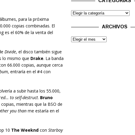
CATEGORÍAS
 álbumes, para la próxima
50.000 copias combinadas. El
ARCHIVOS
ng es el 60% de la venta del
de
Divide
, el disco también sigue
os lo mismo que
Drake
. La banda
o con 66.000 copias, aunque cerca
lbum
, entraría en el #4 con
lvería a subir hasta los 55.000,
ed… to self-destruct
.
Bruno
0 copias, mientras que la BSO de
ather you than
me estaría en el
top 10
The Weeknd
con
Starboy