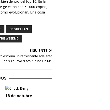
ién dentro del top 10. En la
ongz
están con 50.000 copias,
r cómo evolucionan. Una cosa
E
ED SHEERAN
THE WEEKND
SIGUIENTE
h estrena un refrescante adelanto
de su nuevo disco, ‘Shine On Me’
DOS
18 de octubre