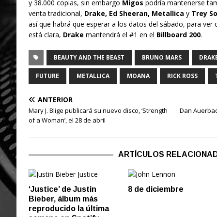
y 38.000 copias, sin embargo
Migos
podría mantenerse tamb
venta tradicional,
Drake, Ed Sheeran, Metallica
y
Trey S
así que habrá que esperar a los datos del sábado, para ve
está clara,
Drake
mantendrá el #1 en el
Billboard 200
.
BEAUTY AND THE BEAST
BRUNO MARS
DRAK
FUTURE
METALLICA
MOANA
RICK ROSS
ANTERIOR
Mary J. Blige publicará su nuevo disco, ‘Strength
Dan Auerbac
of a Woman’, el 28 de abril
ARTÍCULOS RELACIONA
‘Justice’ de Justin
8 de diciembre
Bieber, álbum más
reproducido la última