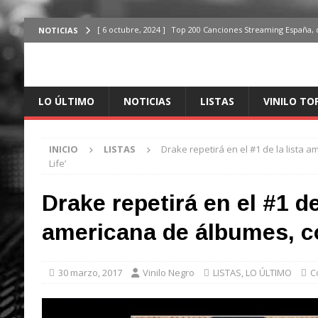
[ 6 octubre, 2024 ]
Top 200 Canciones Streaming España, 
NOTICIAS
[ 4 octubre, 2024 ]
Top 200 Artistas streaming en España,
[ 3 octubre, 2024 ]
Top 100 Artistas Españoles Streaming 
LO ÚLTIMO
NOTICIAS
LISTAS
VINILO TO
ÚLTIMO
[ 2 octubre, 2024 ]
Top 100 Artistas Internacionales Stre
INICIO
LISTAS
Drake repetirá en el #1 de la lista 
ÚLTIMO
Life’
[ 6 octubre, 2024 ]
Top 200 Canciones España, del 30 de d
Drake repetirá en el #1 de
americana de álbumes, co
30 marzo, 2017
Vinilo Negro
LISTAS
,
LO ÚLTIMO
C