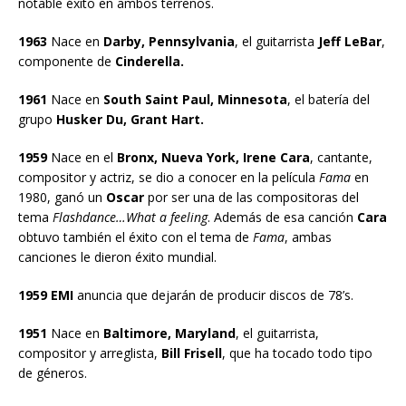
notable éxito en ambos terrenos.
1963
Nace en
Darby, Pennsylvania
, el guitarrista
Jeff LeBar
,
componente de
Cinderella.
1961
Nace en
South Saint Paul, Minnesota
, el batería del
grupo
Husker Du, Grant Hart.
1959
Nace en el
Bronx, Nueva York, Irene Cara
, cantante,
compositor y actriz, se dio a conocer en la película
Fama
en
1980, ganó un
Oscar
por ser una de las compositoras del
tema
Flashdance…What a feeling
. Además de esa canción
Cara
obtuvo también el éxito con el tema de
Fama
, ambas
canciones le dieron éxito mundial.
1959 EMI
anuncia que dejarán de producir discos de 78’s.
1951
Nace en
Baltimore, Maryland
, el guitarrista,
compositor y arreglista,
Bill Frisell
, que ha tocado todo tipo
de géneros.