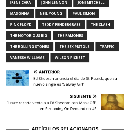
IRENE CARA
JOHN LENNON
JONI MITCHELL
MADONNA
NEIL YOUNG
PAUL SIMON
PINK FLOYD
TEDDY PENDERGRASS
THE CLASH
THE NOTORIOUS BIG
THE RAMONES
THE ROLLING STONES
THE SEX PISTOLS
TRAFFIC
VANESSA WILLIAMS
WILSON PICKETT
ANTERIOR
Ed Sheeran anuncia el día de St. Patrick, que su
nuevo single es ‘Galway Girl’
SIGUIENTE
Future recorta ventaja a Ed Sheeran con ‘Mask Off’,
en Streaming On Demand en US
ARTÍCULOS RELACIONADOS