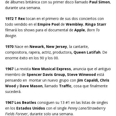
de álbumes británica con su primer disco llamado
Paul Simon
,
durante una semana.
1972 T Rex
tocan en el primero de sus dos conciertos con
todo vendido en el
Empire Pool
de
Wembley. Ringo Starr
filmará los shows para el documental de
Apple
,
Born To
Boogie
.
1970
Nace en
Newark, New Jersey
, la cantante,
compositora, rapera, actriz, productora
, Queen Latifah
. De
enorme éxito en los 90 y los 00.
1967
La revista
New Musical Express
, anuncia que el antiguo
miembro de
Spencer Davis Group, Steve Winwood
está
pensando en montar un nuevo grupo con
Jim Capaldi, Chris
Wood
y
Dave Mason
, llamado
Traffic
, cosa que finalmente
sucederá.
1967 Los Beatles
consiguen su 13 #1 en las listas de singles
en los
Estados Unidos
con el single
Penny Lane/Strawberry
Fields Forever
, durante solo una semana.