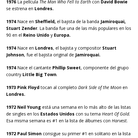
1976
La película
The Man Who Fell to Earth
con
David Bowie
se estrena en
Londres.
1974
Nace en
Sheffield,
el bajista de la banda
Jamiroquai,
Stuart Zender
. La banda fue una de las más populares en los
90 en el
Reino Unido
y
Europa.
1974
Nace en
Londres
, el bajista y compositor
Stuart
Johnson
, fue el bajista original de
Jamiroquai.
1974
Nace el cantante
Phillip Sweet
, componente del grupo
country
Little Big Town
.
1973 Pink Floyd
tocan al completo
Dark Side of the Moon
en
Londres.
1972 Neil Young
está una semana en lo más alto de las listas
de singles en los
Estados Unidos
con su tema
Heart Of Gold.
Esa misma semana es #1 en la lista de álbumes con
Harvest.
1972 Paul Simon
consigue su primer #1 en solitario en la lista