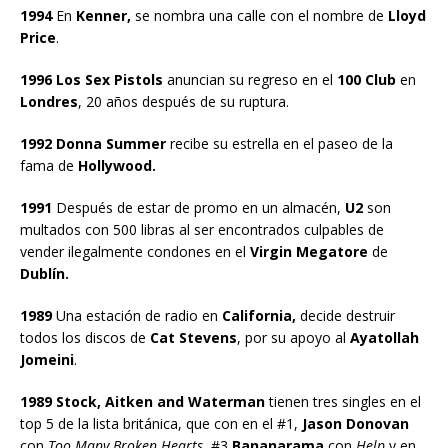
1994
En
Kenner,
se nombra una calle con el nombre de
Lloyd
Price
.
1996 Los Sex Pistols
anuncian su regreso en el
100 Club
en
Londres
, 20 años después de su ruptura.
1992 Donna Summer
recibe su estrella en el paseo de la
fama de
Hollywood.
1991
Después de estar de promo en un almacén,
U2
son
multados con 500 libras al ser encontrados culpables de
vender ilegalmente condones en el
Virgin Megatore
de
Dublín.
1989
Una estación de radio en
California,
decide destruir
todos los discos de
Cat Stevens
, por su apoyo al
Ayatollah
Jomeini
.
1989 Stock, Aitken and Waterman
tienen tres singles en el
top 5 de la lista británica, que con en el #1,
Jason Donovan
con
Too Many Broken Hearts
, #3
Bananarama
con
Help
y en