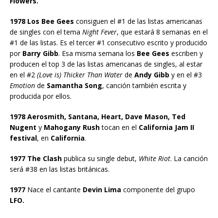
Flowers.
1978 Los Bee Gees
consiguen el #1 de las listas americanas
de singles con el tema
Night Fever
, que estará 8 semanas en el
#1 de las listas. Es el tercer #1 consecutivo escrito y producido
por
Barry Gibb
. Esa misma semana los
Bee Gees
escriben y
producen el top 3 de las listas americanas de singles, al estar
en el #2
(Love is) Thicker Than Water
de
Andy Gibb
y en el #3
Emotion
de
Samantha Song
, canción también escrita y
producida por ellos.
1978 Aerosmith, Santana, Heart, Dave Mason, Ted
Nugent
y
Mahogany Rush
tocan en el
California Jam II
festival
, en
California
.
1977 The Clash
publica su single debut,
White Riot
. La canción
será #38 en las listas británicas.
1977
Nace el cantante
Devin Lima
componente del grupo
LFO.