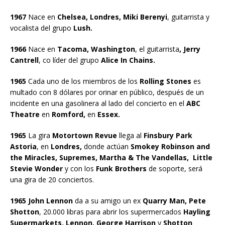
1967
Nace en
Chelsea, Londres, Miki Berenyi
, guitarrista y
vocalista del grupo
Lush.
1966
Nace en
Tacoma, Washington
, el guitarrista
, Jerry
Cantrell
, co líder del grupo
Alice In Chains.
1965
Cada uno de los miembros de los
Rolling Stones
es
multado con 8 dólares por orinar en público, después de un
incidente en una gasolinera al lado del concierto en el
ABC
Theatre
en
Romford,
en
Essex.
1965
La gira
Motortown Revue
llega al
Finsbury Park
Astoria
, en
Londres,
donde actúan
Smokey Robinson and
the Miracles, Supremes, Martha & The Vandellas, Little
Stevie Wonder
y con los
Funk Brothers
de soporte, será
una gira de 20 conciertos.
1965 John Lennon
da a su amigo un ex
Quarry Man, Pete
Shotton
, 20.000 libras para abrir los supermercados
Hayling
Supermarkets. Lennon, George Harrison
y
Shotton