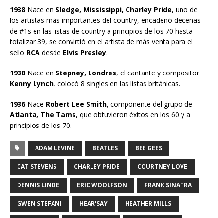
1938
Nace en
Sledge, Mississippi, Charley Pride
, uno de
los artistas más importantes del country, encadenó decenas
de #1s en las listas de country a principios de los 70 hasta
totalizar 39, se convirtió en el artista de más venta para el
sello
RCA
desde
Elvis Presley
.
1938
Nace en
Stepney, Londres
, el cantante y compositor
Kenny Lynch
, colocó 8 singles en las listas británicas.
1936
Nace
Robert Lee Smith
, componente del grupo de
Atlanta, The Tams
, que obtuvieron éxitos en los 60 y a
principios de los 70.
ADAM LEVINE
BEATLES
BEE GEES
CAT STEVENS
CHARLEY PRIDE
COURTNEY LOVE
DENNIS LINDE
ERIC WOOLFSON
FRANK SINATRA
GWEN STEFANI
HEAR'SAY
HEATHER MILLS