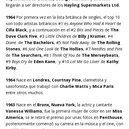
llegarán a ser directores de los
Hayling Supermarkets Ltd.
1964
Por primera vez en la lista británica de singles, el top 10
son todo artistas británicos #1 es
Anyone Who Had A Heart
de
Cilla Black
, y a continuación en el #2
Bits and Pieces
de
The
Dave Clark Five
, #3
Little Children
de
Billy J Kramer
, #4
Diane
de
The Bachelors
, #5
Not Fade Away
de
The Rolling
Stones
, #6
Just One Look
de
The Hollies
, #7
Needles and Pins
de
The Searchers,
#8 I
Think Of You
de
The Merseybeats
,
#9
Boys Cry
de
Eden Kane
, y #10
Let Me Go Lover
de
Kathy
Kirby.
1964
Nace en
Londres, Courtney Pine
, clarinetista y
saxofonista que trabajó con
Charlie Watts
y
Mica Paris
entre otros muchos.
1963
Nace en el
Bronx, Nueva York,
la actriz y cantante
Vanessa Williams
, fue la primera mujer de color en ser
Miss
America
, se le retiró el premio por unas fotos en
Penthouse
,
posteriormente comenzó su carrera en la música y el cine, con