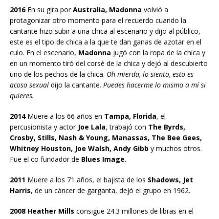
2016
En su gira por
Australia, Madonna
volvió a
protagonizar otro momento para el recuerdo cuando la
cantante hizo subir a una chica al escenario y dijo al público,
este es el tipo de chica a la que te dan ganas de azotar en el
culo. En el escenario,
Madonna
jugó con la ropa de la chica y
en un momento tiró del corsé de la chica y dejó al descubierto
uno de los pechos de la chica.
Oh mierda, lo siento, esto es
acoso sexual
dijo la cantante.
Puedes hacerme lo mismo a mí si
quieres.
2014
Muere a los 66 años en
Tampa, Florida
, el
percusionista y actor
Joe Lala
, trabajó con
The Byrds,
Crosby, Stills, Nash & Young, Manassas, The Bee Gees,
Whitney Houston, Joe Walsh, Andy Gibb
y muchos otros.
Fue el co fundador de
Blues Image.
2011
Muere a los 71 años, el bajista de los
Shadows, Jet
Harris
, de un cáncer de garganta, dejó el grupo en 1962.
2008 Heather Mills
consigue 24.3 millones de libras en el