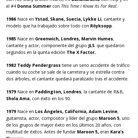
el #4
Donna Summer
con
This Time I Know Its For Real.
1986
Nace en
Ystad, Skane, Suecia, Lykke Li
, cantante y
modelo que ha trabajado sobre todo con
Röyksopp
.
1985
Nace en
Greenwich, Londres, Marvin Humes
,
cantante y actor, componente del grupo
JLS
. que quedaron
segundos en la quinta edición
The X Factor.
1982 Teddy Pendergrass
tiene un serio accidente de tráfico
cuando su coche se sale de la carretera y se estrella contra
dos árboles, el cantante quedará paralizado tras el accidente.
1979
Nace en
Paddington, Londres
, la cantante de R&B,
Shola Ama
, con éxito en los 90.
1979
Nace en
Los Ángeles, California, Adam Levine
,
guitarrista, actor, compositor y líder del grupo
Maroon 5
, uno
de los grupos de mayor éxito en los últimos 20 años, con
multitud de éxitos. Antes de fundar
Maroon 5,
eran
Kara’s