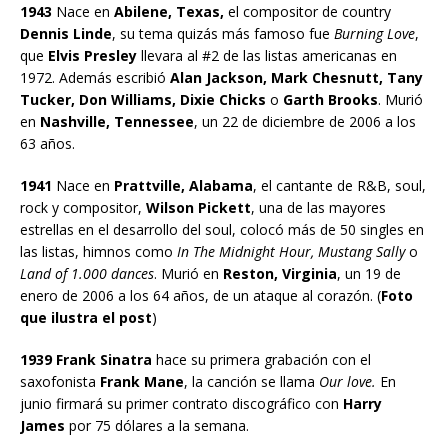
1943
Nace en
Abilene, Texas,
el compositor de country
Dennis Linde
, su tema quizás más famoso fue
Burning Love
,
que
Elvis Presley
llevara al #2 de las listas americanas en
1972. Además escribió
Alan Jackson, Mark Chesnutt, Tany
Tucker, Don Williams, Dixie Chicks
o
Garth Brooks
. Murió
en
Nashville, Tennessee
, un 22 de diciembre de 2006 a los
63 años.
1941
Nace en
Prattville, Alabama
, el cantante de R&B, soul,
rock y compositor,
Wilson Pickett
, una de las mayores
estrellas en el desarrollo del soul, colocó más de 50 singles en
las listas, himnos como
In The Midnight Hour, Mustang Sally
o
Land of 1.000 dances
. Murió en
Reston, Virginia
, un 19 de
enero de 2006 a los 64 años, de un ataque al corazón. (
Foto
que ilustra el post
)
1939 Frank Sinatra
hace su primera grabación con el
saxofonista
Frank Mane
, la canción se llama
Our love.
En
junio firmará su primer contrato discográfico con
Harry
James
por 75 dólares a la semana.