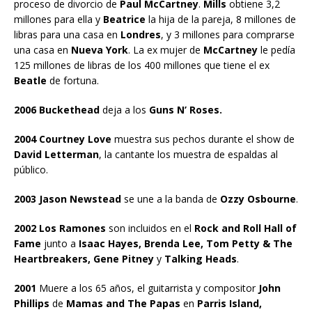
proceso de divorcio de
Paul McCartney
.
Mills
obtiene 3,2
millones para ella y
Beatrice
la hija de la pareja, 8 millones de
libras para una casa en
Londres
, y 3 millones para comprarse
una casa en
Nueva York
. La ex mujer de
McCartney
le pedía
125 millones de libras de los 400 millones que tiene el ex
Beatle
de fortuna.
2006 Buckethead
deja a los
Guns N’ Roses.
2004 Courtney Love
muestra sus pechos durante el show de
David Letterman
, la cantante los muestra de espaldas al
público.
2003 Jason Newstead
se une a la banda de
Ozzy Osbourne
.
2002 Los Ramones
son incluidos en el
Rock and Roll Hall of
Fame
junto a
Isaac Hayes, Brenda Lee, Tom Petty & The
Heartbreakers, Gene Pitney
y
Talking Heads
.
2001
Muere a los 65 años, el guitarrista y compositor
John
Phillips
de
Mamas and The Papas
en
Parris Island,