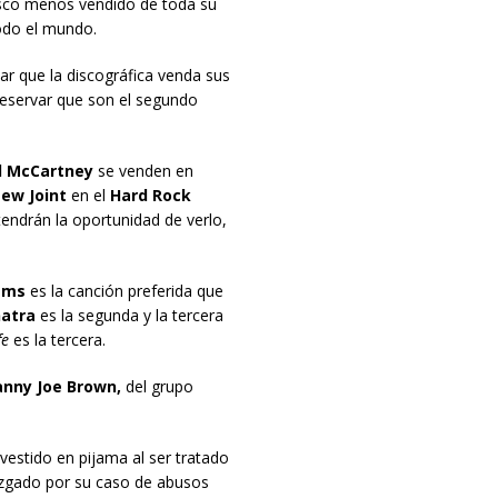
disco menos vendido de toda su
todo el mundo.
ar que la discográfica venda sus
preservar que son el segundo
l McCartney
se venden en
ew Joint
en el
Hard Rock
 tendrán la oportunidad de verlo,
ams
es la canción preferida que
natra
es la segunda y la tercera
fe
es la tercera.
nny Joe Brown,
del grupo
vestido en pijama al ser tratado
juzgado por su caso de abusos