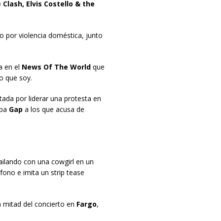
Clash, Elvis Costello & the
o por violencia doméstica, junto
a en el
News Of The World
que
lo que soy.
tada por liderar una protesta en
opa
Gap
a los que acusa de
ilando con una cowgirl en un
no e imita un strip tease
a mitad del concierto en
Fargo
,