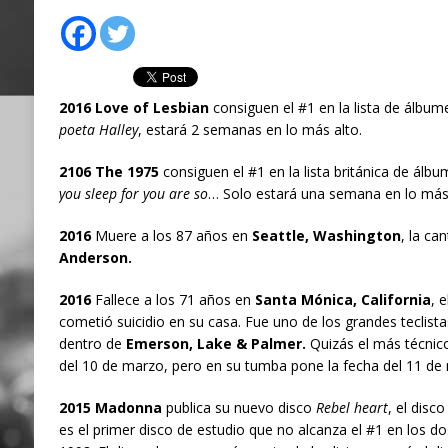
2016 Love of Lesbian
consiguen el #1 en la lista de álbu
poeta Halley
, estará 2 semanas en lo más alto.
2106 The 1975
consiguen el #1 en la lista británica de álb
you sleep for you are so
… Solo estará una semana en lo más 
2016
Muere a los 87 años en
Seattle, Washington
, la ca
Anderson.
2016
Fallece a los 71 años en
Santa Mónica, California
, e
cometió suicidio en su casa. Fue uno de los grandes teclistas 
dentro de
Emerson, Lake & Palmer.
Quizás el más técnico
del 10 de marzo, pero en su tumba pone la fecha del 11 de
2015 Madonna
publica su nuevo disco
Rebel heart
, el disc
es el primer disco de estudio que no alcanza el #1 en los d