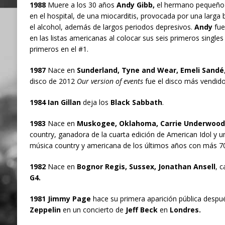
1988
Muere a los 30 años
Andy Gibb,
el hermano pequeño
en el hospital, de una miocarditis, provocada por una larga b
el alcohol, además de largos periodos depresivos.
Andy
fue
en las listas americanas al colocar sus seis primeros singles
primeros en el #1.
1987
Nace en
Sunderland, Tyne and Wear, Emeli Sandé
disco de 2012
Our version of events
fue el disco más vendido
1984 Ian Gillan
deja los
Black Sabbath
.
1983
Nace en
Muskogee, Oklahoma, Carrie Underwood
country, ganadora de la cuarta edición de American Idol y un
música country y americana de los últimos años con más 70
1982
Nace en
Bognor Regis, Sussex, Jonathan Ansell
, 
G4.
1981 Jimmy Page
hace su primera aparición pública despu
Zeppelin
en un concierto de
Jeff Beck
en
Londres.