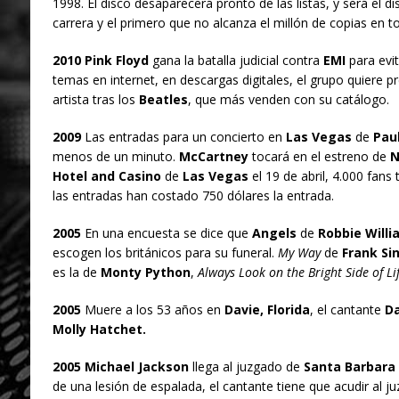
1998. El disco desaparecerá pronto de las listas, y será el 
carrera y el primero que no alcanza el millón de copias en 
2010 Pink Floyd
gana la batalla judicial contra
EMI
para evit
temas en internet, en descargas digitales, el grupo quiere 
artista tras los
Beatles
, que más venden con su catálogo.
2009
Las entradas para un concierto en
Las Vegas
de
Pau
menos de un minuto.
McCartney
tocará en el estreno de
N
Hotel and Casino
de
Las Vegas
el 19 de abril, 4.000 fans
las entradas han costado 750 dólares la entrada.
2005
En una encuesta se dice que
Angels
de
Robbie Willi
escogen los británicos para su funeral.
My Way
de
Frank Si
es la de
Monty Python
,
Always Look on the Bright Side of Li
2005
Muere a los 53 años en
Davie, Florida
, el cantante
Da
Molly Hatchet.
2005 Michael Jackson
llega al juzgado de
Santa Barbara
de una lesión de espalada, el cantante tiene que acudir al 