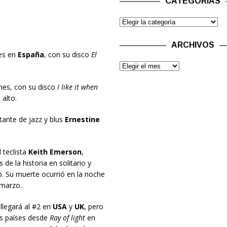
CATEGORÍAS
ARCHIVOS
mes en
España
, con su disco
El
umes, con su disco
I like it when
alto.
ntante de jazz y blus
Ernestine
l teclista
Keith Emerson
,
de la historia en solitario y
. Su muerte ocurrió en la noche
 marzo.
o llegará al #2 en
USA
y
UK
, pero
os países desde
Ray of light
en