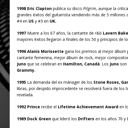
1998 Eric Clapton
publica su disco
Pilgrim
, aunque la critic
grandes éxitos del guitarrista vendiendo más de 5 millones
#4 en
US
y #3 en
UK.
1997
Muere a los 67 años, la cantante de r&b
Lavern Bake
mayores éxitos llegaron a finales de los 50 y principios de lo
1996 Alanis Morissette
gana los premios al mejor álbum
cantante femenina, mejor álbum de rock, mejor compositor 
Juno
que se celebran en
Hamilton, Canadá
. Los
Juno
son 
Grammy.
1995
La demanda del ex mánager de los
Stone Roses, Ga
libras, por despido improcedente se resolverá fuera de los 
revelada.
1992 Prince
recibe el
Lifetime Achievement Award
en l
1989 Dock Green
que lideró los
Drifters
en los años 70 y 