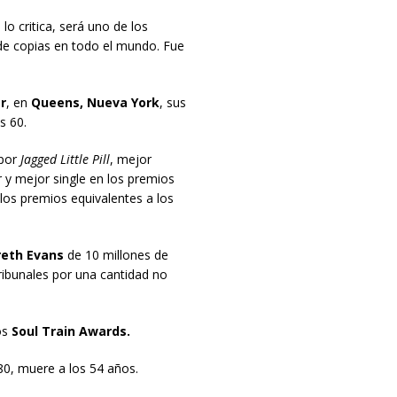
a lo critica, será uno de los
 de copias en todo el mundo. Fue
r
, en
Queens, Nueva York
, sus
s 60.
 por
Jagged Little Pill
, mejor
y mejor single en los premios
los premios equivalentes a los
reth Evans
de 10 millones de
tribunales por una cantidad no
os
Soul Train Awards.
80, muere a los 54 años.