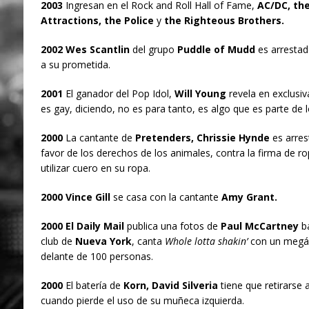
2003
Ingresan en el Rock and Roll Hall of Fame,
AC/DC, the 
Attractions, the Police
y
the Righteous Brothers.
2002 Wes Scantlin
del grupo
Puddle of Mudd
es arrestad
a su prometida.
2001
El ganador del Pop Idol,
Will Young
revela en exclusiv
es gay, diciendo, no es para tanto, es algo que es parte de 
2000
La cantante de
Pretenders, Chrissie Hynde
es arres
favor de los derechos de los animales, contra la firma de r
utilizar cuero en su ropa.
2000 Vince Gill
se casa con la cantante
Amy Grant.
2000 El Daily Mail
publica una fotos de
Paul McCartney
ba
club de
Nueva York
, canta
Whole lotta shakin’
con un megáfo
delante de 100 personas.
2000
El batería de
Korn, David Silveria
tiene que retirarse 
cuando pierde el uso de su muñeca izquierda.