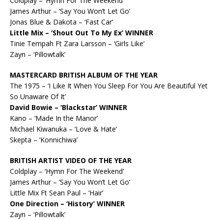
Coldplay – ‘Hymn For The Weekend’
James Arthur – ‘Say You Won’t Let Go’
Jonas Blue & Dakota – ‘Fast Car’
Little Mix – ‘Shout Out To My Ex’ WINNER
Tinie Tempah Ft Zara Larsson – ‘Girls Like’
Zayn – ‘Pillowtalk’
MASTERCARD BRITISH ALBUM OF THE YEAR
The 1975 – ‘I Like It When You Sleep For You Are Beautiful Yet
So Unaware Of It’
David Bowie – ‘Blackstar’ WINNER
Kano – ‘Made In the Manor’
Michael Kiwanuka – ‘Love & Hate’
Skepta – ‘Konnichiwa’
BRITISH ARTIST VIDEO OF THE YEAR
Coldplay – ‘Hymn For The Weekend’
James Arthur – ‘Say You Won’t Let Go’
Little Mix Ft Sean Paul – ‘Hair’
One Direction – ‘History’ WINNER
Zayn – ‘Pillowtalk’