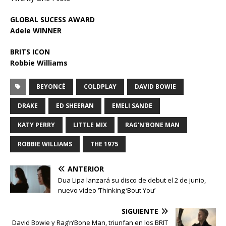
GLOBAL SUCESS AWARD
Adele WINNER
BRITS ICON
Robbie Williams
BEYONCÉ
COLDPLAY
DAVID BOWIE
DRAKE
ED SHEERAN
EMELI SANDE
KATY PERRY
LITTLE MIX
RAG'N'BONE MAN
ROBBIE WILLIAMS
THE 1975
ANTERIOR
Dua Lipa lanzará su disco de debut el 2 de junio,
nuevo vídeo ‘Thinking ‘Bout You’
SIGUIENTE
David Bowie y Rag’n’Bone Man, triunfan en los BRIT