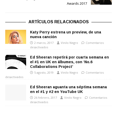
Awards 2017
ARTÍCULOS RELACIONADOS
Katy Perry estrena un preview, de una
nueva canción
2 marzo, 2017
Vinilo Negro
Comentarios
desactivados
Ed Sheeran repetirá por cuarta semana en
el #1 en UK en álbumes, con ‘No.6
Collaborations Project’
5 agosto, 2019
Vinilo Negro
Comentarios
desactivados
Ed Sheeran aguanta una séptima semana
en el #1 y #2 en YouTube UK
26 febrero, 2017
Vinilo Negro
Comentarios
desactivados