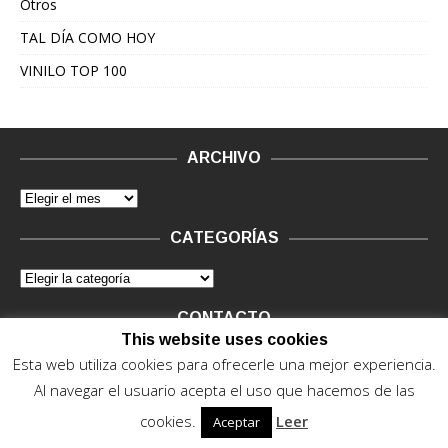
Otros
TAL DÍA COMO HOY
VINILO TOP 100
ARCHIVO
CATEGORÍAS
CONTACTO
This website uses cookies
Vinilo Negro.
Consultas de anunciantes y Legal, en vinilo at
Esta web utiliza cookies para ofrecerle una mejor experiencia.
vinilonegro.com
Al navegar el usuario acepta el uso que hacemos de las
cookies.
Leer
Aceptar
© 2015 - 2022. Vinilo Negro.
Powered by IT ENCORE