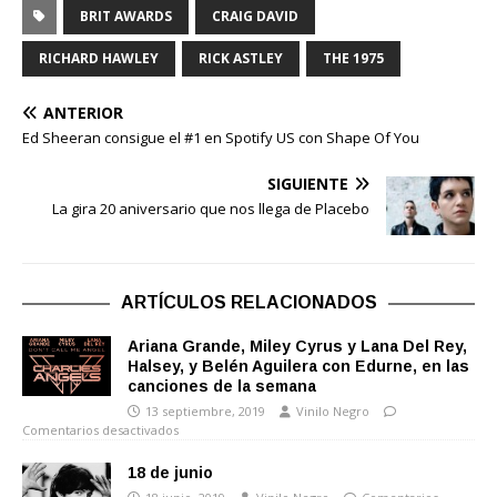
BRIT AWARDS
CRAIG DAVID
RICHARD HAWLEY
RICK ASTLEY
THE 1975
ANTERIOR
Ed Sheeran consigue el #1 en Spotify US con Shape Of You
SIGUIENTE
La gira 20 aniversario que nos llega de Placebo
ARTÍCULOS RELACIONADOS
Ariana Grande, Miley Cyrus y Lana Del Rey,
Halsey, y Belén Aguilera con Edurne, en las
canciones de la semana
13 septiembre, 2019
Vinilo Negro
Comentarios desactivados
18 de junio