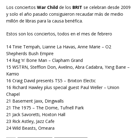
Los conciertos
War Child
de los
BRIT
se celebran desde 2009
y solo el año pasado consiguieron recaudar más de medio
millón de libras para la causa benéfica.
Estos son los conciertos, todos en el mes de febrero
14 Tinie Tempah, Lianne La Havas, Anne Marie – O2
Shepherds Bush Empire
14 Rag ‘n’ Bone Man – Clapham Grand
15 WSTRN, Stefflon Don, Avelino, Abra Cadabra, Yxng Bane –
Kamio
16 Craig David presents TS5 – Brixton Electic
16 Richard Hawley plus special guest Paul Weller – Union
Chapel
21 Basement Jaxx, Dingwalls
21 The 1975 – The Dome, Tufnell Park
21 Jack Savoretti, Hoxton Hall
23 Rick Astley, Jazz Cafe
24 Wild Beasts, Omeara