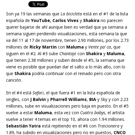
Son ya 19 las semanas que
La bicicleta
está en el #1 de la lista
española de
YouTube,
Carlos Vives
y
Shakira
no parecen
querer bajarse de ahí aunque bien es verdad que ya semana a
semana siguen perdiendo visualizaciones, esta semana la que
va del 11 al 17 de noviembre, tienen 2.90 millones, por los 2.73
millones de
Ricky Martin
con
Maluma
y
Vente pa’ ca
, que
siguen en el #2. Al #3 sube
Chantaje
con
Shakira
y
Maluma
,
que tienen 2.38 millones y suben desde el #5, la semana que
viene es posible que puedan dar el salto a lo más alto, con lo
que
Shakira
podría continuar con el reinado pero con otra
canción.
En el #4 está
Safari
, el que fuera #1 en la lista española de
singles, con
J Balvin
y
Pharrell Williams
,
BIA
y Sky y con 2.23
millones, sube en visualizaciones pero baja en puesto. En el #5
vuelve a estar
Maluma
, esta vez con
Cuatro babys
, el artista
vuelve a tener 4 temas en el top 10, ahora con 1.94 millones.
Sebastián Yatra
está repitiendo en el #6 con
Traicionera
y
1.89, ha subido en visualizaciones pero no en puestos,
CNCO