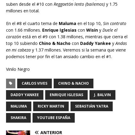
suben desde el #10 con
Reggaetón lento (bailemos)
y 1.75
millones en total.
En el #8 el cuarto tema de
Maluma
en el top 10,
Sin contrato
con 1.66 millones.
Enrique Iglesias
con
Wisin
y
Duele el
corazón
está en el #9 con 1.38 millones, mientras que cierra el
top 10 subiendo
Chino & Nacho
con
Daddy Yankee
y
Andas
en mi cabeza
y 1.37 millones. Veremos si la semana que viene
podemos tener por fin el tan ansiado cambio en el #1.
Vinilo Negro
CARLOS VIVES
CHINO & NACHO
DADDY YANKEE
ENRIQUE IGLESIAS
J. BALVIN
MALUMA
RICKY MARTIN
SEBASTIÁN YATRA
SHAKIRA
YOUTUBE ESPAÑA
ANTERIOR