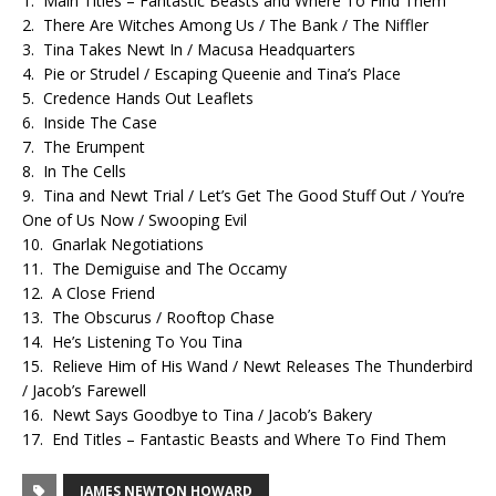
1. Main Titles – Fantastic Beasts and Where To Find Them
2. There Are Witches Among Us / The Bank / The Niffler
3. Tina Takes Newt In / Macusa Headquarters
4. Pie or Strudel / Escaping Queenie and Tina’s Place
5. Credence Hands Out Leaflets
6. Inside The Case
7. The Erumpent
8. In The Cells
9. Tina and Newt Trial / Let’s Get The Good Stuff Out / You’re
One of Us Now / Swooping Evil
10. Gnarlak Negotiations
11. The Demiguise and The Occamy
12. A Close Friend
13. The Obscurus / Rooftop Chase
14. He’s Listening To You Tina
15. Relieve Him of His Wand / Newt Releases The Thunderbird
/ Jacob’s Farewell
16. Newt Says Goodbye to Tina / Jacob’s Bakery
17. End Titles – Fantastic Beasts and Where To Find Them
JAMES NEWTON HOWARD