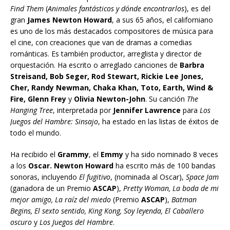
Find Them
(
Animales fantásticos y dónde encontrarlos
), es del
gran
James Newton Howard
, a sus 65 años, el californiano
es uno de los más destacados compositores de música para
el cine, con creaciones que van de dramas a comedias
románticas. Es también productor, arreglista y director de
orquestación. Ha escrito o arreglado canciones de
Barbra
Streisand, Bob Seger, Rod Stewart, Rickie Lee Jones,
Cher, Randy Newman, Chaka Khan, Toto, Earth, Wind &
Fire, Glenn Frey
y
Olivia Newton-John
. Su canción
The
Hanging Tree
, interpretada por
Jennifer Lawrence
para
Los
Juegos del Hambre: Sinsajo
, ha estado en las listas de éxitos de
todo el mundo.
Ha recibido el
Grammy
, el
Emmy
y ha sido nominado 8 veces
a los
Oscar. Newton Howard
ha escrito más de 100 bandas
sonoras, incluyendo
El fugitivo
, (nominada al Oscar),
Space Jam
(ganadora de un Premio
ASCAP
),
Pretty Woman, La boda de mi
mejor amigo, La raíz del miedo
(Premio
ASCAP
),
Batman
Begins, El sexto sentido, King Kong, Soy leyenda, El Caballero
oscuro
y
Los Juegos del Hambre
.