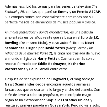
Además, escribió los temas para las series de televisión
The
Sentinel
y
ER
, con las que ganó un
Emmy
y un Premio
ASCAP
.
Sus composiciones son especialmente admiradas por su
perfecta mezcla de elementos de música popular y clásica.
Animales fantásticos y dónde encontrarlos
, es una película
ambientada en los años veinte que se basa en el libro de
J.K.
Rowling
(Del mismo título), y cuyo autor ficticio es
Newt
Scamander
. Dirigida por
David Yates
(
Harry Potter y las
reliquias de la muerte: Parte 2
), la cinta nos traslada de nuevo
al mundo mágico de
Harry Potter
. Cuenta además con un
reparto formado por
Eddie Redmayne, Katherine
Waterstone
y
Colin Farrell
entre otros.
Después de ser expulsado de
Hogwarts
, el magizoólogo
Newt Scamander
decide encontrar aquellos animales
fantásticos que se ocultan a lo largo y ancho del planeta. Con
el fin de llevar a cabo su propósito, este intrépido mago
organiza un extraordinario viaje a los
Estados Unidos
y
realiza su primera parada en
Nueva York
. Pero no viaja solo;