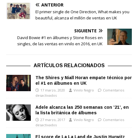
ANTERIOR
El primer single de One Direction, What makes you
beautiful, alcanza el millón de ventas en UK
SIGUIENTE
David Bowie #1 en álbumes y Stone Roses en
singles, de las ventas en vinilo en 2016, en UK
ARTÍCULOS RELACIONADOS
The Shires y Niall Horan empate técnico por
el #1 en álbumes en UK
17 marzo, 2020
Vinilo Negro
Comentarios
desactivados
Adele alcanza las 250 semanas con ’21’, en
la lista británica de álbumes
27 marzo, 2017
Vinilo Negro
Comentarios
desactivados
El score de La La Land de Justin Hurwitz