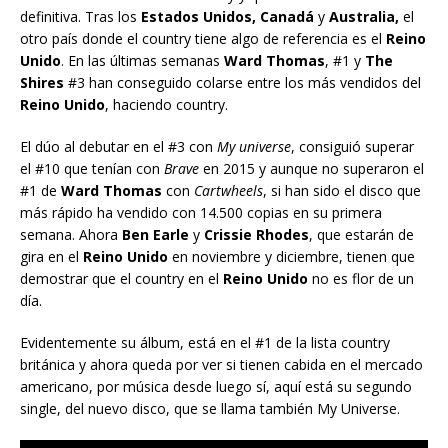
definitiva. Tras los
Estados Unidos, Canadá
y
Australia,
el
otro país donde el country tiene algo de referencia es el
Reino
Unido
. En las últimas semanas
Ward Thomas
, #1 y
The
Shires
#3 han conseguido colarse entre los más vendidos del
Reino Unido
, haciendo country.
El dúo al debutar en el #3 con
My universe
, consiguió superar
el #10 que tenían con
Brave
en 2015 y aunque no superaron el
#1 de
Ward Thomas
con
Cartwheels
, si han sido el disco que
más rápido ha vendido con 14.500 copias en su primera
semana. Ahora
Ben Earle
y
Crissie Rhodes
, que estarán de
gira en el
Reino Unido
en noviembre y diciembre, tienen que
demostrar que el country en el
Reino Unido
no es flor de un
día.
Evidentemente su álbum, está en el #1 de la lista country
británica y ahora queda por ver si tienen cabida en el mercado
americano, por música desde luego sí, aquí está su segundo
single, del nuevo disco, que se llama también My Universe.