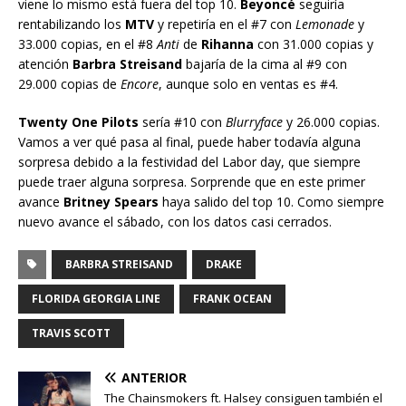
viene lo mismo está fuera del top 10.
Beyoncé
seguiría
rentabilizando los
MTV
y repetiría en el #7 con
Lemonade
y
33.000 copias, en el #8
Anti
de
Rihanna
con 31.000 copias y
atención
Barbra Streisand
bajaría de la cima al #9 con
29.000 copias de
Encore
, aunque solo en ventas es #4.
Twenty One Pilots
sería #10 con
Blurryface
y 26.000 copias.
Vamos a ver qué pasa al final, puede haber todavía alguna
sorpresa debido a la festividad del Labor day, que siempre
puede traer alguna sorpresa. Sorprende que en este primer
avance
Britney Spears
haya salido del top 10. Como siempre
nuevo avance el sábado, con los datos casi cerrados.
BARBRA STREISAND
DRAKE
FLORIDA GEORGIA LINE
FRANK OCEAN
TRAVIS SCOTT
ANTERIOR
The Chainsmokers ft. Halsey consiguen también el