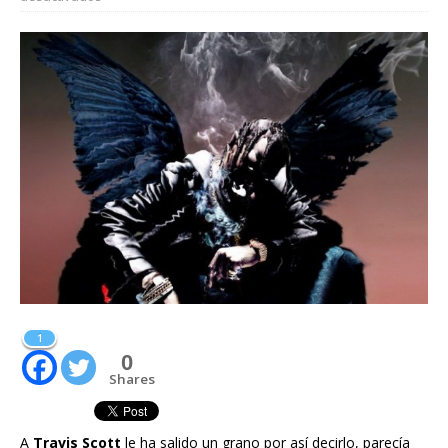
1
0
Shares
A
Travis Scott
le ha salido un grano por así decirlo, parecía