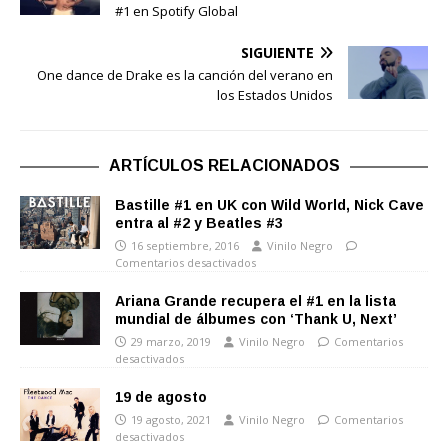
#1 en Spotify Global
SIGUIENTE
One dance de Drake es la canción del verano en
los Estados Unidos
ARTÍCULOS RELACIONADOS
Bastille #1 en UK con Wild World, Nick Cave
entra al #2 y Beatles #3
16 septiembre, 2016
Vinilo Negro
Comentarios desactivados
Ariana Grande recupera el #1 en la lista
mundial de álbumes con ‘Thank U, Next’
29 marzo, 2019
Vinilo Negro
Comentarios
desactivados
19 de agosto
19 agosto, 2021
Vinilo Negro
Comentarios
desactivados