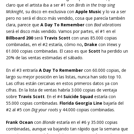
claro que el artista iba a ser #1 con
Birds in the trap sing
Mcknight
, su disco en exclusiva con
Apple Music
y lo va a ser
pero no será el disco más vendido, cosa que parecía también
clara, parece que
A Day To Remember
con
Bad vibrations
será el disco más vendido. Vamos por partes, el #1 en el
Billboard 200
será
Travis Scott
con unas 85.000 copias
combinadas, en el #2 estaría, cómo no
, Drake
con
Views
y
61.000 copias combinadas. El caso es que
Scott
ha perdido un
20% de las ventas estimadas el sábado.
En el #3 entraría
A Day To Remember
con 60.000 copias, de
largo su mejor posición en las listas, nunca han sido top 10.
Las cifras están cercanas en estos primeros datos ya con
cifras. En la lista de ventas habría 3.000 copias de ventaja
sobre
Travis Scott
. En el #4
Suicide Squad
estaría con
55.000 copias combinadas.
Florida Georgia Line
bajaría del
#2 al #5 con
Dig your roots
y 44.000 copias combinadas.
Frank Ocean
con
Blonde
estaría en el #6 y 35.000 copias
combinadas, aunque va bajando tan rápido que la semana que