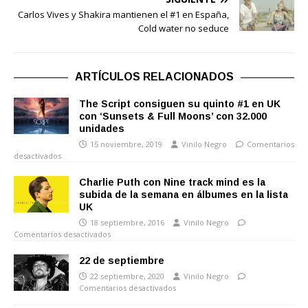
Carlos Vives y Shakira mantienen el #1 en España,
Cold water no seduce
ARTÍCULOS RELACIONADOS
The Script consiguen su quinto #1 en UK
con ‘Sunsets & Full Moons’ con 32.000
unidades
15 noviembre, 2019
Vinilo Negro
Comentarios
desactivados
Charlie Puth con Nine track mind es la
subida de la semana en álbumes en la lista
UK
18 septiembre, 2016
Vinilo Negro
Comentarios desactivados
22 de septiembre
22 septiembre, 2020
Vinilo Negro
Comentarios desactivados