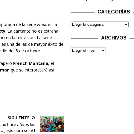
CATEGORÍAS
mporada de la serie
Empire
. La
tty
. La cantante no es extraña
o en la televisión. La serie
ARCHIVOS
y es una de las de mayor éxito de
odio del 5 de octubre.
 rapero
French Montana
, el
dman
que se interpretará así
SIGUIENTE
uad hace añicos los
e agosto para ser #1