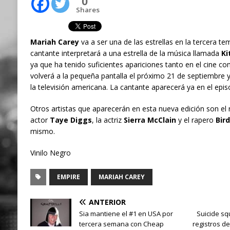
0
Shares
Mariah Carey
va a ser una de las estrellas en la tercera te
cantante interpretará a una estrella de la música llamada
Ki
ya que ha tenido suficientes apariciones tanto en el cine com
volverá a la pequeña pantalla el próximo 21 de septiembre 
la televisión americana. La cantante aparecerá ya en el epis
Otros artistas que aparecerán en esta nueva edición son el
actor
Taye Diggs
, la actriz
Sierra McClain
y el rapero
Bir
mismo.
Vinilo Negro
EMPIRE
MARIAH CAREY
ANTERIOR
Sia mantiene el #1 en USA por
Suicide sq
tercera semana con Cheap
registros d