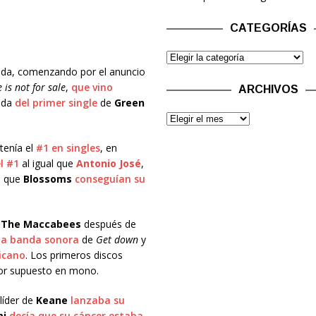
CATEGORÍAS
ada, comenzando por el anuncio
 is not for sale
,
que vino
ARCHIVOS
ada
del primer single
de
Green
enía el
#1 en singles
, en
l #1
al igual que
Antonio José
,
s que
Blossoms
conseguían su
The Maccabees
después de
la banda sonora
de
Get down
y
icano
. Los primeros discos
por supuesto en mono.
 líder de
Keane
lanzaba su
mi
decía que su cáncer estaba