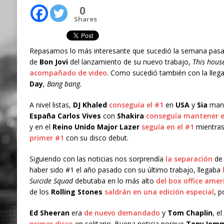
0
Shares
Repasamos lo más interesante que sucedió la semana pas
de
Bon Jovi
del lanzamiento de su nuevo trabajo,
This house
acompañado de video
. Como sucedió también con la lleg
Day
,
Bang bang.
A nivel listas,
DJ Khaled
conseguía el #1
en
USA
y
Sia
mant
España
Carlos Vives
con
Shakira
conseguía mantener e
y en el
Reino Unido
Major Lazer
seguía en el #1
mientra
primer #1
con su disco debut.
Siguiendo con las noticias nos sorprendía
la separación
de
haber sido #1 el año pasado con su último trabajo, llegaba
Suicide Squad
debutaba en lo más alto
del box office amer
de los
Rolling Stones
saldrán en una edición especial
, 
Ed Sheeran
era
de nuevo demandado
y
Tom Chaplin
, el
primer disco
en solitario. Buena noticia porque
Tony Iom