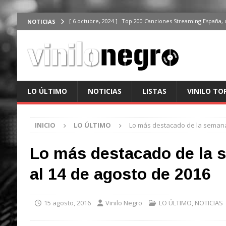
[ 6 octubre, 2024 ]
Top 200 Canciones Streaming España, 
NOTICIAS
[ 4 octubre, 2024 ]
Top 200 Artistas streaming en España,
[ 3 octubre, 2024 ]
Top 100 Artistas Españoles Streaming 
ÚLTIMO
[ 2 octubre, 2024 ]
Top 100 Artistas Internacionales Stre
LO ÚLTIMO
NOTICIAS
LISTAS
VINILO TO
ÚLTIMO
[ 6 octubre, 2024 ]
Top 200 Canciones España, del 30 de d
INICIO
LO ÚLTIMO
Lo más destacado de la semana 
Lo más destacado de la 
al 14 de agosto de 2016
15 agosto, 2016
Vinilo Negro
LO ÚLTIMO
,
NOTICIAS