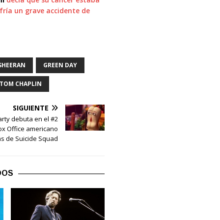
fría un grave accidente de
SHEERAN
GREEN DAY
TOM CHAPLIN
SIGUIENTE
rty debuta en el #2
ox Office americano
ás de Suicide Squad
DOS