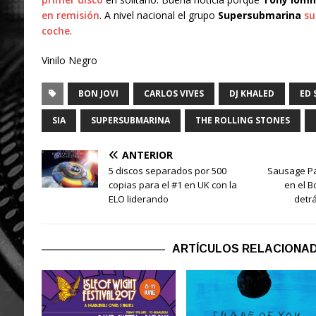
en remisión
. A nivel nacional el grupo
Supersubmarina
su
coche
.
Vinilo Negro
BON JOVI
CARLOS VIVES
DJ KHALED
ED 
SIA
SUPERSUBMARINA
THE ROLLING STONES
ANTERIOR
5 discos separados por 500
Sausage Pa
copias para el #1 en UK con la
en el B
ELO liderando
detr
ARTÍCULOS RELACIONA