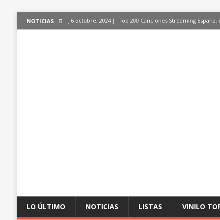
[ 6 octubre, 2024 ]
Top 200 Canciones Streaming España, 
NOTICIAS
[ 4 octubre, 2024 ]
Top 200 Artistas streaming en España,
[ 3 octubre, 2024 ]
Top 100 Artistas Españoles Streaming 
ÚLTIMO
[ 2 octubre, 2024 ]
Top 100 Artistas Internacionales Stre
ÚLTIMO
[ 6 octubre, 2024 ]
Top 200 Canciones España, del 30 de d
LO ÚLTIMO
NOTICIAS
LISTAS
VINILO TO