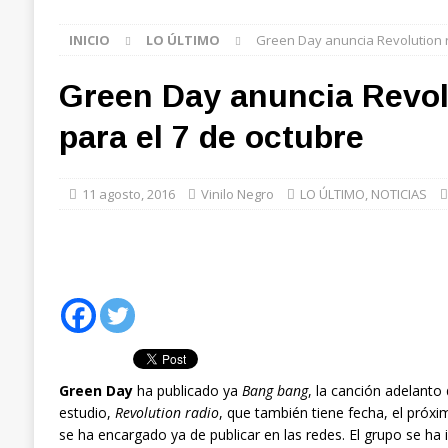
INICIO
LO ÚLTIMO
Green Day anuncia Revolution r
Green Day anuncia Revol
para el 7 de octubre
11 agosto, 2016
Vinilo Negro
LO ÚLTIMO
,
NOTICIAS
Green Day
ha publicado ya
Bang bang
, la canción adelanto
estudio,
Revolution radio
, que también tiene fecha, el próx
se ha encargado ya de publicar en las redes. El grupo se ha 