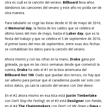
otra es cuál es la canción del verano.
Billboard
lleva años
dándonos las canciones del verano y este año no podía ser de
otra manera.
Para tabularlo se coge las listas desde el 30 de mayo de 2016,
el
Memorial day
, la fiesta de los caídos que se celebra el
último lunes del mes de mayo, hasta el
Labor day
, que es la
fiesta del trabajo y que se celebra el 5 de septiembre de 2016,
el primer lunes del mes de septiembre, entre esas dos fechas
se contabilizan los datos para la canción del verano.
Ahora mismo y con las cifras en la mano,
Drake
gana por
goleada, ya que en las cinco semanas desde que comenzó la
cuenta,
Drake
ha sido el #1 en la lista americana del
Billboard Hot 100
. Dado que quedan dos tercios, no hay que
ser adivino para pensar que el canadiense puede ser solo con
estos datos, ya casi la canción del verano con
One dance
.
En el #2 ahora mismo en esa lista está
Justin Timberlake
con
Can’t Stop the Feeling!,
en el #3 está
Desiigner
con
Panda
,
en el #4
The Chainsmokers
con
Don’t Let Me Down
y
Daya
y