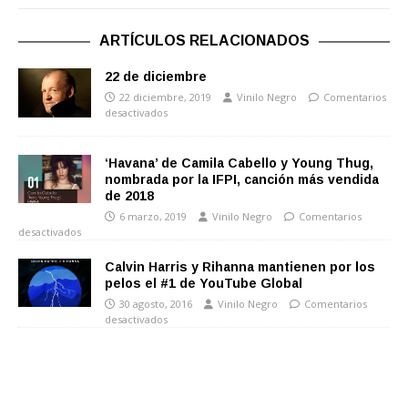
ARTÍCULOS RELACIONADOS
22 de diciembre
22 diciembre, 2019
Vinilo Negro
Comentarios
desactivados
‘Havana’ de Camila Cabello y Young Thug,
nombrada por la IFPI, canción más vendida
de 2018
6 marzo, 2019
Vinilo Negro
Comentarios
desactivados
Calvin Harris y Rihanna mantienen por los
pelos el #1 de YouTube Global
30 agosto, 2016
Vinilo Negro
Comentarios
desactivados