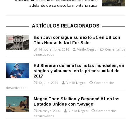
adelanto de su disco La montaña rusa
ARTÍCULOS RELACIONADOS
Bon Jovi consigue su sexto #1 en US con
This House Is Not For Sale
14 noviembre, 2016
Vinilo Negro
Comentarios
desactivados
Ed Sheeran domina las listas mundiales, en
singles y álbumes, en la primera mitad de
2017
10 julio, 2017
Vinilo Negro
Comentarios
desactivados
Megan Thee Stallion y Beyoncé #1 en los
Estados Unidos con ‘Savage’
26 mayo, 2020
Vinilo Negro
Comentarios
desactivados