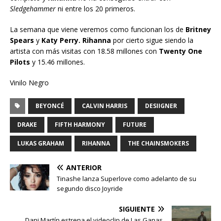
Sledgehammer
ni entre los 20 primeros.
La semana que viene veremos como funcionan los de
Britney
Spears
y
Katy Perry. Rihanna
por cierto sigue siendo la
artista con más visitas con 18.58 millones con
Twenty One
Pilots
y 15.46 millones.
Vinilo Negro
BEYONCÉ
CALVIN HARRIS
DESIIGNER
DRAKE
FIFTH HARMONY
FUTURE
LUKAS GRAHAM
RIHANNA
THE CHAINSMOKERS
ANTERIOR
Tinashe lanza Superlove como adelanto de su
segundo disco Joyride
SIGUIENTE
Dani Martín estrena el videoclip de Las Ganas,