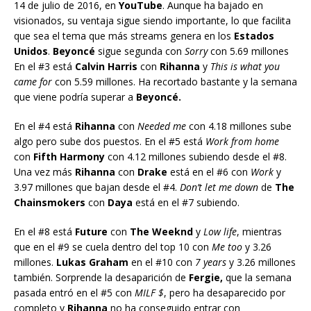
14 de julio de 2016, en
YouTube
. Aunque ha bajado en
visionados, su ventaja sigue siendo importante, lo que facilita
que sea el tema que más streams genera en los
Estados
Unidos
.
Beyoncé
sigue segunda con
Sorry
con 5.69 millones
En el #3 está
Calvin Harris
con
Rihanna
y
This is what you
came for
con 5.59 millones. Ha recortado bastante y la semana
que viene podría superar a
Beyoncé.
En el #4 está
Rihanna
con
Needed me
con 4.18 millones sube
algo pero sube dos puestos. En el #5 está
Work from home
con
Fifth Harmony
con 4.12 millones subiendo desde el #8.
Una vez más
Rihanna
con
Drake
está en el #6 con
Work
y
3.97 millones que bajan desde el #4.
Don’t let me down
de
The
Chainsmokers
con
Daya
está en el #7 subiendo.
En el #8 está
Future
con
The Weeknd
y
Low life
, mientras
que en el #9 se cuela dentro del top 10 con
Me too
y 3.26
millones.
Lukas Graham
en el #10 con
7 years
y 3.26 millones
también. Sorprende la desaparición de
Fergie,
que la semana
pasada entró en el #5 con
MILF $
, pero ha desaparecido por
completo y
Rihanna
no ha conseguido entrar con