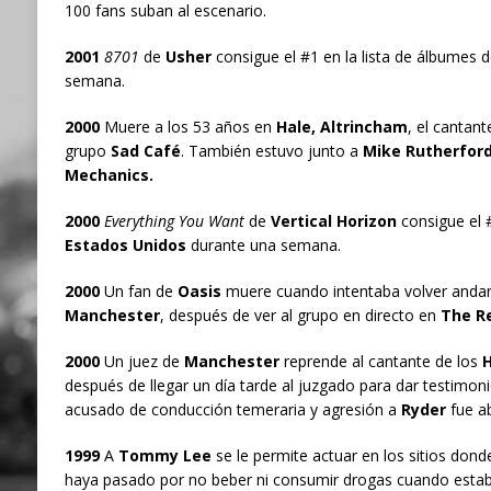
100 fans suban al escenario.
2001
8701
de
Usher
consigue el #1 en la lista de álbumes 
semana.
2000
Muere a los 53 años en
Hale, Altrincham
, el cantan
grupo
Sad Café
. También estuvo junto a
Mike Rutherfor
Mechanics.
2000
Everything You Want
de
Vertical Horizon
consigue el #
Estados Unidos
durante una semana.
2000
Un fan de
Oasis
muere cuando intentaba volver anda
Manchester
, después de ver al grupo en directo en
The R
2000
Un juez de
Manchester
reprende al cantante de los
H
después de llegar un día tarde al juzgado para dar testimon
acusado de conducción temeraria y agresión a
Ryder
fue ab
1999
A
Tommy Lee
se le permite actuar en los sitios dond
haya pasado por no beber ni consumir drogas cuando estaba