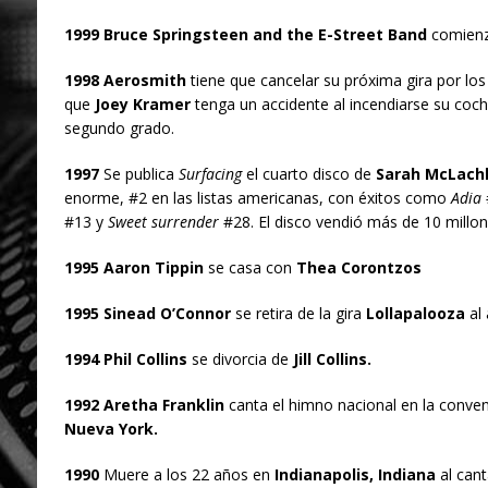
1999 Bruce Springsteen and the E-Street Band
comienza
1998 Aerosmith
tiene que cancelar su próxima gira por lo
que
Joey Kramer
tenga un accidente al incendiarse su coc
segundo grado.
1997
Se publica
Surfacing
el cuarto disco de
Sarah McLach
enorme, #2 en las listas americanas, con éxitos como
Adia
#13 y
Sweet surrender
#28. El disco vendió más de 10 millo
1995 Aaron Tippin
se casa con
Thea Corontzos
1995 Sinead O’Connor
se retira de la gira
Lollapalooza
al 
1994 Phil Collins
se divorcia de
Jill Collins.
1992 Aretha Franklin
canta el himno nacional en la conve
Nueva York.
1990
Muere a los 22 años en
Indianapolis, Indiana
al cant