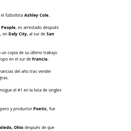
el futbolista
Ashley Cole.
e People
, es arrestado después
, en
Daly City
, al sur de
San
a un copia de su último trabajo
rupo en el sur de
Francia.
ncias del año tras vender
iras.
sigue el #1 en la lista de singles
apero y productor
Poetic
, fue
oledo, Ohio
después de que