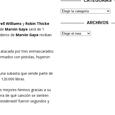
CATEGORÍAS
ARCHIVOS
ell Williams
y
Robin Thicke
de
Marvin Gaye
será de 1
ederos de
Marvin Gaye
reciban
 atacada por tres enmascarados
armados con pistolas, huyeron
 una subasta que vende parte de
120.000 libras.
os mejores himnos gracias a su
era de qué canción se sienten
onderwall
fueron segundos y