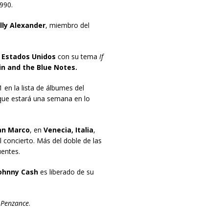
990.
lly Alexander
, miembro del
Estados Unidos
con su tema
If
in and the Blue Notes.
 en la lista de álbumes del
ue estará una semana en lo
San Marco
, en
Venecia, Italia
,
 concierto. Más del doble de las
uentes.
Johnny Cash
es liberado de su
 Penzance
.