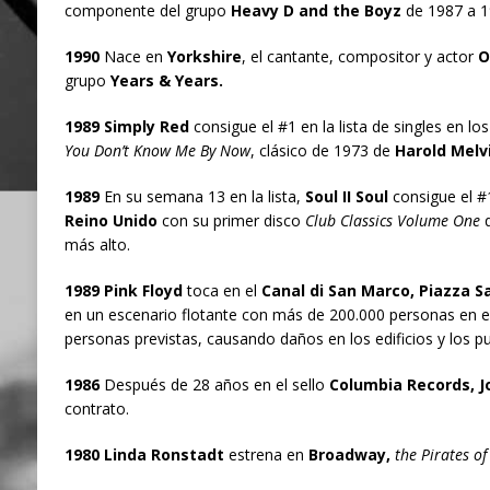
componente del grupo
Heavy D and the Boyz
de 1987 a 1
1990
Nace en
Yorkshire
, el cantante, compositor y actor
O
grupo
Years & Years.
1989 Simply Red
consigue el #1 en la lista de singles en los
You Don’t Know Me By Now
, clásico de 1973 de
Harold Melv
1989
En su semana 13 en la lista,
Soul II Soul
consigue el #1
Reino Unido
con su primer disco
Club Classics Volume One
q
más alto.
1989 Pink Floyd
toca en el
Canal di San Marco, Piazza 
en un escenario flotante con más de 200.000 personas en el
personas previstas, causando daños en los edificios y los p
1986
Después de 28 años en el sello
Columbia Records, 
contrato.
1980 Linda Ronstadt
estrena en
Broadway,
the Pirates of