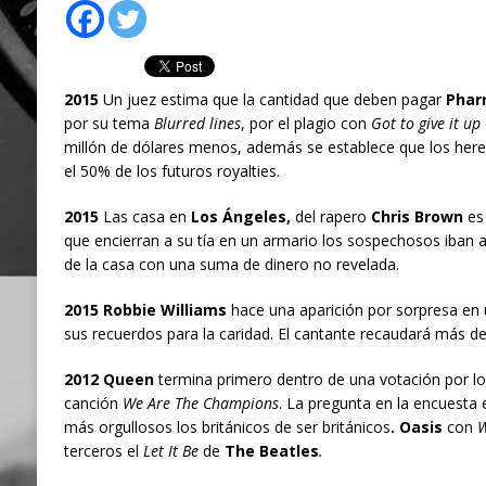
2015
Un juez estima que la cantidad que deben pagar
Pharr
por su tema
Blurred lines
, por el plagio con
Got to give it up
millón de dólares menos, además se establece que los her
el 50% de los futuros royalties.
2015
Las casa en
Los Ángeles,
del rapero
Chris Brown
es
que encierran a su tía en un armario los sospechosos iban 
de la casa con una suma de dinero no revelada.
2015 Robbie Williams
hace una aparición por sorpresa en
sus recuerdos para la caridad. El cantante recaudará más de 
2012 Queen
termina primero dentro de una votación por l
canción
We Are The Champions
. La pregunta en la encuesta 
más orgullosos los británicos de ser británicos
. Oasis
con
W
terceros el
Let It Be
de
The Beatles
.