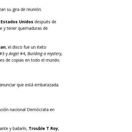
n su gira de reunión.
s
Estados Unidos
después de
he y tener quemaduras de
lan
, el disco fue un éxito
#3 y
Angel
#4,
Building a mystery
,
nes de copias en todo el mundo.
anunciar que está embarazada.
nción nacional Demócrata en
ante y bailarín,
Trouble T Roy
,