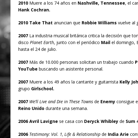
2010
Muere a los 74 años en
Nashville, Tennessee
, el c
Hank Cochran.
2010 Take That
anuncian que
Robbie Williams
vuelve al 
2007
La industria musical británica critica la decisión que t
disco
Planet Earth
, junto con el periódico
Mail
el domingo, El
hasta el 24 de julio.
2007
Más de 10.000 personas solicitan un trabajo cuando
P
YouTube
buscando un asistente personal.
2007
Muere a los 49 años la cantante y guitarrista
Kelly Jo
grupo
Girlschool.
2007
We’ll Live and Die in These Towns
de
Enemy
consigue el
Reino Unido
durante una semana.
2006
Avril Lavigne
se casa con
Deryck Whibley
de
Sum 4
2006
Testimony: Vol. 1, Life & Relationship
de
India Arie
cons