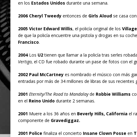
en los
Estados Unidos
durante una semana.
2006 Cheryl Tweedy
entonces de
Girls Aloud
se casa con 
2005 Victor Edward Willis
, el policía original de los
Villag
de que la policía encuentre una pistola y drogas en su coche
Francisco
.
2004
Los
U2
tienen que llamar a la policía tras serles robad
Vertigo,
el CD fue robado durante un pase de fotos con el g
2002 Paul McCartney
es nombrado el músico con más gana
entradas por más de 34 millones de libras de sus recientes g
2001
Eternity/The Road to Mandalay
de
Robbie Williams
con
en el
Reino Unido
durante 2 semanas.
2001
Muere a los 36 años en
Beverly Hills, California
el r
componente de
Gravediggaz.
2001 Police
finaliza el concierto
Insane Clown Posse
en
T