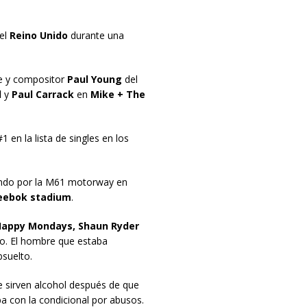
del
Reino Unido
durante una
te y compositor
Paul Young
del
d
y
Paul Carrack
en
Mike + The
1 en la lista de singles en los
ndo por la M61 motorway en
eebok stadium
.
appy Mondays, Shaun Ryder
io. El hombre que estaba
suelto.
e sirven alcohol después de que
 con la condicional por abusos.