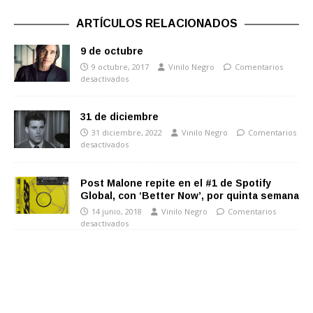
ARTÍCULOS RELACIONADOS
9 de octubre
9 octubre, 2017
Vinilo Negro
Comentarios
desactivados
31 de diciembre
31 diciembre, 2022
Vinilo Negro
Comentarios
desactivados
Post Malone repite en el #1 de Spotify
Global, con ‘Better Now’, por quinta semana
14 junio, 2018
Vinilo Negro
Comentarios
desactivados