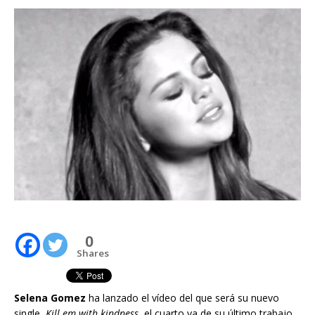
0
Shares
Selena Gomez
ha lanzado el vídeo del que será su nuevo
single,
Kill em with kindness
, el cuarto ya de su último trabajo.