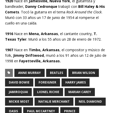
1920
Nace en
Jamesville, Nueva York
, el guitarrista y
bandleader,
Danny Cedronque
trabajó con
Bill Haley & His
Comets
. Tocó la guitarra en el tema
Rock Around the Clock
.
Murió con 33 años un 17 de junio de 1954 al romperse el
cuello en una caída.
1916
Nace en
Mena, Arkansas
, el cantante country,
T.
Texas Tyler
. Murió a los 55 años un 28 de enero de 1972.
1907
Nace en
Timbo, Arkansas
, el compositor y músico de
folk,
Jimmy Driftwood
, murió a los 91 años un 12 de julio de
1998 en
Fayetteville, Arkansas.
ANNE MURRAY
BEATLES
BRIAN WILSON
DAVID BOWIE
FOREIGNER
HARRY JAMES
JAMIROQUAI
LIONEL RICHIE
MARIAH CAREY
MICKIE MOST
NATALIE MERCHANT
NEIL DIAMOND
OASIS
PAUL MCCARTNEY
PRINCE