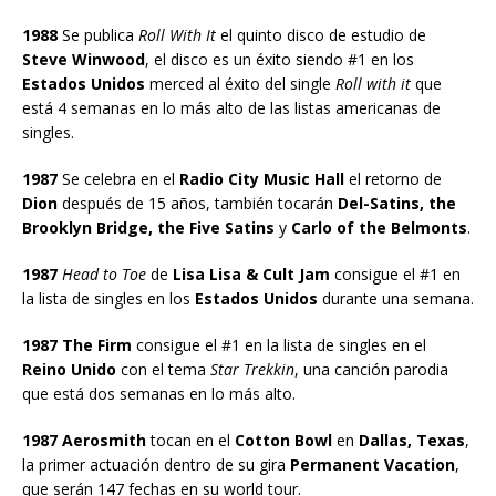
1988
Se publica
Roll With It
el quinto disco de estudio de
Steve Winwood
, el disco es un éxito siendo #1 en los
Estados Unidos
merced al éxito del single
Roll with it
que
está 4 semanas en lo más alto de las listas americanas de
singles.
1987
Se celebra en el
Radio City Music Hall
el retorno de
Dion
después de 15 años, también tocarán
Del-Satins, the
Brooklyn Bridge, the Five Satins
y
Carlo of the Belmonts
.
1987
Head to Toe
de
Lisa Lisa & Cult Jam
consigue el #1 en
la lista de singles en los
Estados Unidos
durante una semana.
1987 The Firm
consigue el #1 en la lista de singles en el
Reino Unido
con el tema
Star Trekkin
, una canción parodia
que está dos semanas en lo más alto.
1987 Aerosmith
tocan en el
Cotton Bowl
en
Dallas, Texas
,
la primer actuación dentro de su gira
Permanent Vacation
,
que serán 147 fechas en su world tour.