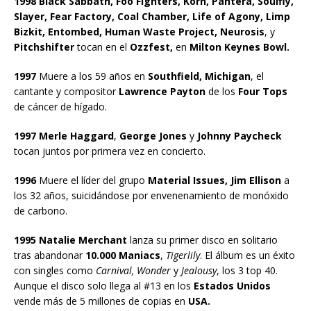
1998 Black Sabbath, Foo Fighters, Korn, Pantera, Soulfly,
Slayer, Fear Factory, Coal Chamber, Life of Agony, Limp
Bizkit, Entombed, Human Waste Project, Neurosis
, y
Pitchshifter
tocan en el
Ozzfest,
en
Milton Keynes Bowl.
1997
Muere a los 59 años en
Southfield, Michigan
, el
cantante y compositor
Lawrence Payton
de los
Four Tops
de cáncer de hígado.
1997 Merle Haggard
,
George Jones
y
Johnny Paycheck
tocan juntos por primera vez en concierto.
1996
Muere el líder del grupo
Material Issues, Jim Ellison
a
los 32 años, suicidándose por envenenamiento de monóxido
de carbono.
1995 Natalie Merchant
lanza su primer disco en solitario
tras abandonar
10.000 Maniacs
,
Tigerlily
. El álbum es un éxito
con singles como
Carnival, Wonder
y
Jealousy
, los 3 top 40.
Aunque el disco solo llega al #13 en los
Estados Unidos
vende más de 5 millones de copias en
USA.