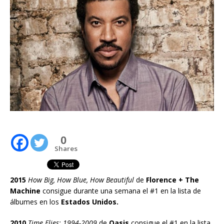
0
Shares
2015
How Big, How Blue, How Beautiful
de
Florence + The
Machine
consigue durante una semana el #1 en la lista de
álbumes en los
Estados Unidos.
2010
Time Flies: 1994-2009
de
Oasis
consigue el #1 en la lista