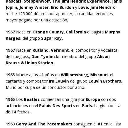
Rascals
,
Steppenwolf, The Jimi Hendrix Experience, Janis
Joplin, Johnny Winter, Eric Burdon
y
Love. Jimi Hendrix
recibe 125.000 dólares por aparecer, la cantidad entonces
mayor pagada por una actuación.
1967
Nace en
Orange County, California
el bajista
Murphy
Karges
, del grupo
Sugar Ray.
1967
Nace en
Rutland, Vermont
, el compositor y vocalista
de bluegrass,
Dan Tyminski
miembro del grupo
Alison
Krauss & Union Station.
1965
Muere a los 41 años en
Williamsburg, Missouri
, el
cantante y compositor
Ira Louvin
del grupo
Louvin Brothers
.
Murió por culpa de un conductor borracho.
1965
Los
Beatles
comienzan una gira por
Europa
con dos
actuaciones en el
Palais Des Sports
en
París
. La gira consta
de 14 fechas.
1963 Gerry And The Pacemakers
consiguen el #1 en la lista