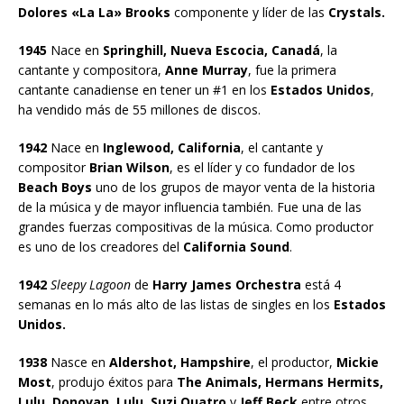
Dolores «La La» Brooks
componente y líder de las
Crystals.
1945
Nace en
Springhill, Nueva Escocia, Canadá
, la
cantante y compositora,
Anne Murray
, fue la primera
cantante canadiense en tener un #1 en los
Estados Unidos
,
ha vendido más de 55 millones de discos.
1942
Nace en
Inglewood, California
, el cantante y
compositor
Brian Wilson
, es el líder y co fundador de los
Beach Boys
uno de los grupos de mayor venta de la historia
de la música y de mayor influencia también. Fue una de las
grandes fuerzas compositivas de la música. Como productor
es uno de los creadores del
California Sound
.
1942
Sleepy Lagoon
de
Harry James Orchestra
está 4
semanas en lo más alto de las listas de singles en los
Estados
Unidos.
1938
Nasce en
Aldershot, Hampshire
, el productor,
Mickie
Most
, produjo éxitos para
The Animals, Hermans Hermits,
Lulu, Donovan, Lulu, Suzi Quatro
y
Jeff Beck
entre otros.