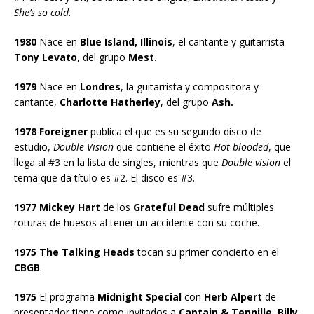
She’s so cold
.
1980
Nace en
Blue Island, Illinois
, el cantante y guitarrista
Tony Levato
, del grupo
Mest.
1979
Nace en
Londres
, la guitarrista y compositora y
cantante,
Charlotte Hatherley
, del grupo
Ash.
1978 Foreigner
publica el que es su segundo disco de
estudio,
Double Vision
que contiene el éxito
Hot blooded
, que
llega al #3 en la lista de singles, mientras que
Double vision
el
tema que da título es #2. El disco es #3.
1977 Mickey Hart
de los
Grateful Dead
sufre múltiples
roturas de huesos al tener un accidente con su coche.
1975 The Talking Heads
tocan su primer concierto en el
CBGB
.
1975
El programa
Midnight Special
con
Herb Alpert
de
presentador tiene como invitados a
Captain & Tennille, Billy