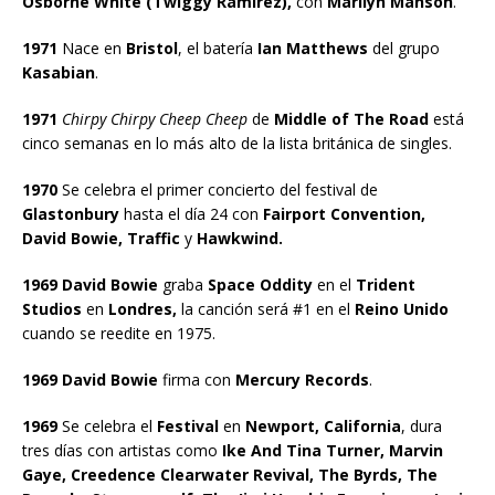
Osborne White (Twiggy Ramirez),
con
Marilyn Manson
.
1971
Nace en
Bristol
, el batería
Ian Matthews
del grupo
Kasabian
.
1971
Chirpy Chirpy Cheep Cheep
de
Middle of The Road
está
cinco semanas en lo más alto de la lista británica de singles.
1970
Se celebra el primer concierto del festival de
Glastonbury
hasta el día 24 con
Fairport Convention,
David Bowie, Traffic
y
Hawkwind.
1969 David Bowie
graba
Space Oddity
en el
Trident
Studios
en
Londres,
la canción será #1 en el
Reino Unido
cuando se reedite en 1975.
1969 David Bowie
firma con
Mercury Records
.
1969
Se celebra el
Festival
en
Newport, California
, dura
tres días con artistas como
Ike And Tina Turner, Marvin
Gaye, Creedence Clearwater Revival, The Byrds, The