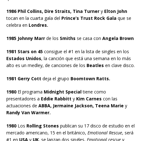
1986 Phil Collins, Dire Straits, Tina Turner
y
Elton John
tocan en la cuarta gala del
Prince’s Trust Rock Gala
que se
celebra en
Londres.
1985 Johnny Marr
de los
Smiths
se casa con
Angela Brown
1981 Stars on 45
consigue el #1 en la lista de singles en los
Estados Unidos
, la canción que está una semana en lo más
alto es un medley, de canciones de los
Beatles
en clave disco.
1981 Gerry Cott
deja el grupo
Boomtown Ratts.
1980
El programa
Midnight Special
tiene como
presentadores a
Eddie Rabbitt
y
Kim Carnes
con las
actuaciones de
ABBA, Jermaine Jackson, Teena Marie
y
Randy Van Warmer.
1980
Los
Rolling Stones
publican su 17 disco de estudio en el
mercado americano, 15 en el británico,
Emotional Rescue
, será
#1 en
USA
y
UK
, se lanzan dos singles,
Emotional rescue
y