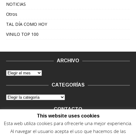
NOTICIAS
Otros
TAL DÍA COMO HOY
VINILO TOP 100
ARCHIVO
CATEGORÍAS
CONTACTO
This website uses cookies
Vinilo Negro.
Consultas de anunciantes y Legal, en vinilo at
Esta web utiliza cookies para ofrecerle una mejor experiencia.
vinilonegro.com
Al navegar el usuario acepta el uso que hacemos de las