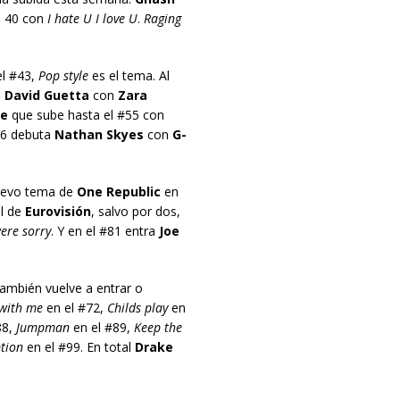
p 40 con
I hate U I love U
.
Raging
l #43,
Pop style
es el tema. Al
.
David Guetta
con
Zara
e
que sube hasta el #55 con
56 debuta
Nathan Skyes
con
G-
uevo tema de
One Republic
en
l de
Eurovisión
, salvo por dos,
were sorry
. Y en el #81 entra
Joe
ambién vuelve a entrar o
with me
en el #72,
Childs play
en
8,
Jumpman
en el #89,
Keep the
tion
en el #99. En total
Drake