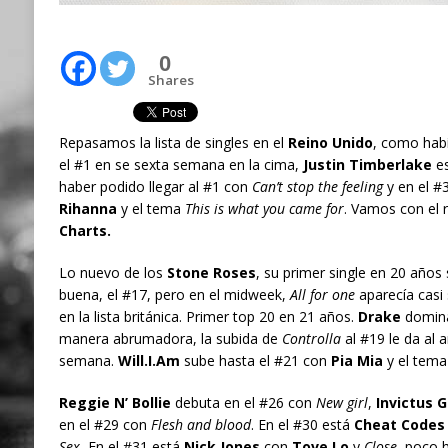
0
Shares
Repasamos la lista de singles en el
Reino Unido
, como hab
el #1 en se sexta semana en la cima,
Justin Timberlake
es
haber podido llegar al #1 con
Can’t stop the feeling
y en el #
Rihanna
y el tema
This is what you came for
. Vamos con el r
Charts.
Lo nuevo de los
Stone Roses
, su primer single en 20 años
buena, el #17, pero en el midweek,
All for one
aparecía casi 
en la lista británica. Primer top 20 en 21 años.
Drake
domina 
manera abrumadora, la subida de
Controlla
al #19 le da al a
semana.
Will.I.Am
sube hasta el #21 con
Pia Mia
y el tem
Reggie N’ Bollie
debuta en el #26 con
New girl
,
Invictus 
en el #29 con
Flesh and blood
. En el #30 está
Cheat Codes
Sex.
En el #31 está
Nick Jones
con
Tove Lo
y
Close
, poco 