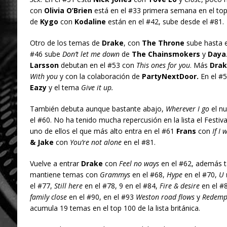
con
Olivia O’Brien
está en el #33 primera semana en el to
de
Kygo
con
Kodaline
están en el #42, sube desde el #81.
Otro de los temas de
Drake
, con
The Throne
sube hasta e
#46 sube
Don’t let me down
de
The Chainsmokers
y
Daya
Larsson
debutan en el #53 con
This ones for you
. Más
Drak
With you
y con la colaboración de
PartyNextDoor.
En el #
Eazy
y el tema
Give it up.
También debuta aunque bastante abajo,
Wherever I go
el n
el #60. No ha tenido mucha repercusión en la lista el Festiva
uno de ellos el que más alto entra en el #61
Frans
con
If I 
& Jake
con
You’re not alone
en el #81.
Vuelve a entrar
Drake
con
Feel no ways
en el #62, además t
mantiene temas con
Grammys
en el #68,
Hype
en el #70,
U 
el #77,
Still here
en el #78, 9 en el #84,
Fire & desire
en el #8
family close
en el #90, en el #93
Weston road flows
y
Redemp
acumula 19 temas en el top 100 de la lista británica.