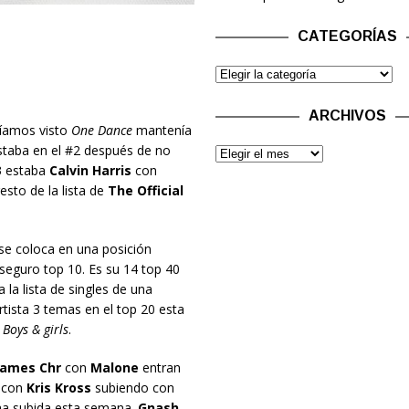
CATEGORÍAS
ARCHIVOS
íamos visto
One Dance
mantenía
taba en el #2 después de no
3 estaba
Calvin Harris
con
esto de la lista de
The Official
 se coloca en una posición
seguro top 10. Es su 14 top 40
la lista de singles de una
rtista 3 temas en el top 20 esta
a
Boys & girls
.
Games Chr
con
Malone
entran
con
Kris Kross
subiendo con
ha subida esta semana.
Gnash