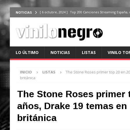
[ 6 octubre, 2024 ]
Top 200 Canciones Streaming España, 
NOTICIAS
[ 4 octubre, 2024 ]
Top 200 Artistas streaming en España,
[ 3 octubre, 2024 ]
Top 100 Artistas Españoles Streaming 
ÚLTIMO
[ 2 octubre, 2024 ]
Top 100 Artistas Internacionales Stre
LO ÚLTIMO
NOTICIAS
LISTAS
VINILO TO
ÚLTIMO
[ 6 octubre, 2024 ]
Top 200 Canciones España, del 30 de d
INICIO
LISTAS
The Stone Roses primer top 20 en 20 
británica
The Stone Roses primer 
años, Drake 19 temas en l
británica