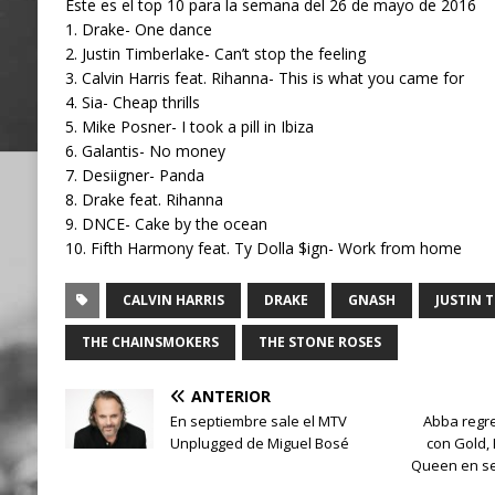
Este es el top 10 para la semana del 26 de mayo de 2016
1. Drake- One dance
2. Justin Timberlake- Can’t stop the feeling
3. Calvin Harris feat. Rihanna- This is what you came for
4. Sia- Cheap thrills
5. Mike Posner- I took a pill in Ibiza
6. Galantis- No money
7. Desiigner- Panda
8. Drake feat. Rihanna
9. DNCE- Cake by the ocean
10. Fifth Harmony feat. Ty Dolla $ign- Work from home
CALVIN HARRIS
DRAKE
GNASH
JUSTIN 
THE CHAINSMOKERS
THE STONE ROSES
ANTERIOR
En septiembre sale el MTV
Abba regres
Unplugged de Miguel Bosé
con Gold, 
Queen en se