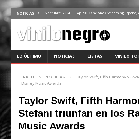
[ 6 octubre, 2024 ]
Top 200 Canciones Streaming España, 
NOTICIAS
[ 4 octubre, 2024 ]
Top 200 Artistas streaming en España,
[ 3 octubre, 2024 ]
Top 100 Artistas Españoles Streaming 
ÚLTIMO
[ 2 octubre, 2024 ]
Top 100 Artistas Internacionales Stre
LO ÚLTIMO
NOTICIAS
LISTAS
VINILO TO
ÚLTIMO
[ 6 octubre, 2024 ]
Top 200 Canciones España, del 30 de d
INICIO
NOTICIAS
Taylor Swift, Fifth Harmony y Gwe
Disney Music Awards
Taylor Swift, Fifth Harm
Stefani triunfan en los R
Music Awards