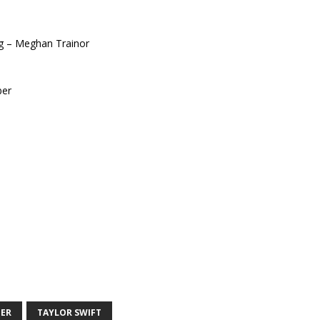
g – Meghan Trainor
ber
BER
TAYLOR SWIFT