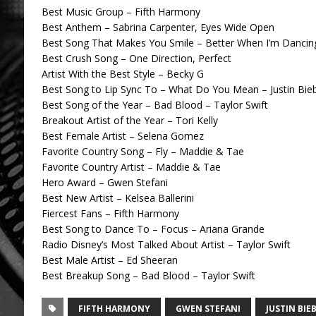
Best Music Group – Fifth Harmony
Best Anthem – Sabrina Carpenter, Eyes Wide Open
Best Song That Makes You Smile – Better When I’m Dancin
Best Crush Song – One Direction, Perfect
Artist With the Best Style – Becky G
Best Song to Lip Sync To – What Do You Mean – Justin Bie
Best Song of the Year – Bad Blood – Taylor Swift
Breakout Artist of the Year – Tori Kelly
Best Female Artist – Selena Gomez
Favorite Country Song – Fly – Maddie & Tae
Favorite Country Artist – Maddie & Tae
Hero Award – Gwen Stefani
Best New Artist – Kelsea Ballerini
Fiercest Fans – Fifth Harmony
Best Song to Dance To – Focus – Ariana Grande
Radio Disney’s Most Talked About Artist – Taylor Swift
Best Male Artist – Ed Sheeran
Best Breakup Song – Bad Blood – Taylor Swift
FIFTH HARMONY
GWEN STEFANI
JUSTIN BIE