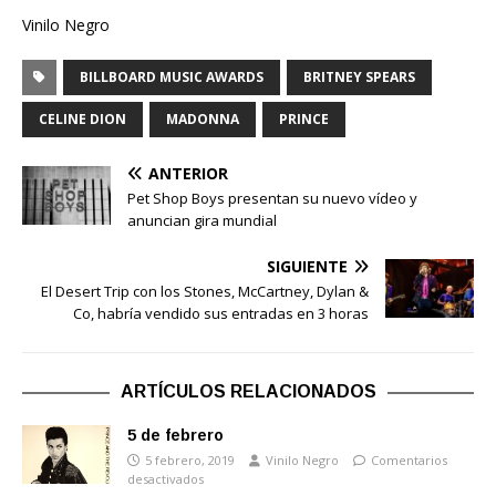
Vinilo Negro
BILLBOARD MUSIC AWARDS
BRITNEY SPEARS
CELINE DION
MADONNA
PRINCE
ANTERIOR
Pet Shop Boys presentan su nuevo vídeo y
anuncian gira mundial
SIGUIENTE
El Desert Trip con los Stones, McCartney, Dylan &
Co, habría vendido sus entradas en 3 horas
ARTÍCULOS RELACIONADOS
5 de febrero
5 febrero, 2019
Vinilo Negro
Comentarios
desactivados