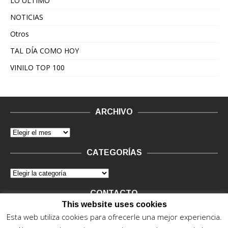
LO ÚLTIMO
NOTICIAS
Otros
TAL DÍA COMO HOY
VINILO TOP 100
ARCHIVO
CATEGORÍAS
CONTACTO
This website uses cookies
Vinilo Negro.
Consultas de anunciantes y Legal, en vinilo at
Esta web utiliza cookies para ofrecerle una mejor experiencia.
vinilonegro.com