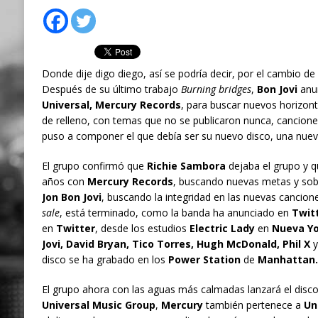
Donde dije digo diego, así se podría decir, por el cambio d
Después de su último trabajo
Burning bridges
,
Bon Jovi
anun
Universal, Mercury Records
, para buscar nuevos horizont
de relleno, con temas que no se publicaron nunca, cancion
puso a componer el que debía ser su nuevo disco, una nueva
El grupo confirmó que
Richie Sambora
dejaba el grupo y q
años con
Mercury Records
, buscando nuevas metas y sob
Jon Bon Jovi
, buscando la integridad en las nuevas cancion
sale
, está terminado, como la banda ha anunciado en
Twit
en
Twitter
, desde los estudios
Electric Lady
en
Nueva Yo
Jovi, David Bryan, Tico Torres, Hugh McDonald, Phil X
y
disco se ha grabado en los
Power Station
de
Manhattan.
El grupo ahora con las aguas más calmadas lanzará el disc
Universal Music Group
,
Mercury
también pertenece a
Un