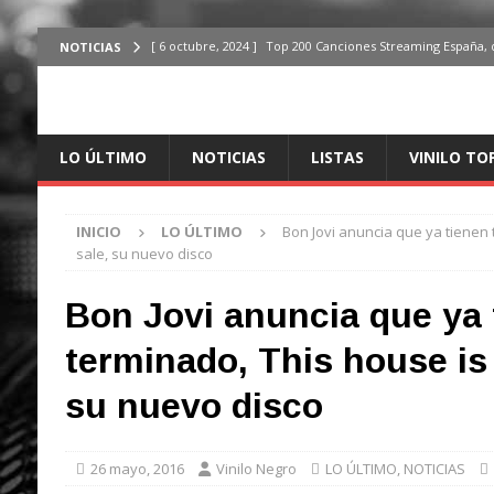
[ 6 octubre, 2024 ]
Top 200 Canciones Streaming España, 
NOTICIAS
[ 4 octubre, 2024 ]
Top 200 Artistas streaming en España,
[ 3 octubre, 2024 ]
Top 100 Artistas Españoles Streaming 
LO ÚLTIMO
NOTICIAS
LISTAS
VINILO TO
ÚLTIMO
[ 2 octubre, 2024 ]
Top 100 Artistas Internacionales Stre
INICIO
LO ÚLTIMO
Bon Jovi anuncia que ya tienen 
ÚLTIMO
sale, su nuevo disco
[ 6 octubre, 2024 ]
Top 200 Canciones España, del 30 de d
Bon Jovi anuncia que ya 
terminado, This house is 
su nuevo disco
26 mayo, 2016
Vinilo Negro
LO ÚLTIMO
,
NOTICIAS