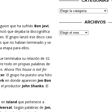
CATEGORÍAS
ARCHIVOS
e guion que ha sufrido
Bon Jovi.
ció que dejaba la discográfica
es. El grupo lanzó ese disco casi
es que no habían terminado y se
 etapa para ellos.
ue terminaba su relación de 32
re todo en propias palabras de
es. Ahora
This house is not for
ter
. El grupo ha puesto una foto
rk
en donde aparecen
Jon Bon
 el productor
John Shanks
. El
o en
Island
que pertenece a
iversal.
Según palabras de
Jon
,