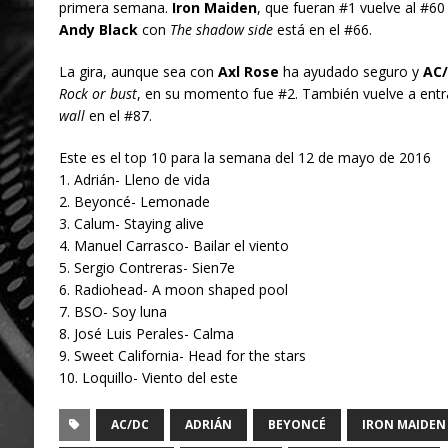
primera semana.
Iron Maiden
, que fueran #1 vuelve al #60
Andy Black
con
The shadow side
está en el #66.
La gira, aunque sea con
Axl Rose
ha ayudado seguro y
AC/
Rock or bust
, en su momento fue #2. También vuelve a ent
wall
en el #87.
Este es el top 10 para la semana del 12 de mayo de 2016
1. Adrián- Lleno de vida
2. Beyoncé- Lemonade
3. Calum- Staying alive
4. Manuel Carrasco- Bailar el viento
5. Sergio Contreras- Sien7e
6. Radiohead- A moon shaped pool
7. BSO- Soy luna
8. José Luis Perales- Calma
9. Sweet California- Head for the stars
10. Loquillo- Viento del este
AC/DC
ADRIÁN
BEYONCÉ
IRON MAIDEN