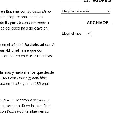
CATEGORÍAS
s en
España
con su disco
Lleno
 que proporciona todas las
 de
Beyoncé
con
Lemonade
al
ARCHIVOS
ica del disco ha sido clave en
 en el #6 está
Radiohead
con
A
an-Michel Jarre
que con
a con
Latina
en el #17 mientras
ada más y nada menos que desde
el #63 con
How big, how blue,
ta en el #34 y en el #35 entra
8 al #38, llegaron a ser #22. Y
 su semana 40 en la lista. En el
con
Doble vivo
, también en su