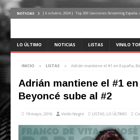
[ 6 octubre, 2024 ]
Top 200 Canciones Streaming España, 
NOTICIAS
[ 4 octubre, 2024 ]
Top 200 Artistas streaming en España,
[ 3 octubre, 2024 ]
Top 100 Artistas Españoles Streaming 
LO ÚLTIMO
NOTICIAS
LISTAS
VINILO TO
ÚLTIMO
[ 2 octubre, 2024 ]
Top 100 Artistas Internacionales Stre
INICIO
LISTAS
Adrián mantiene el #1 en España, B
ÚLTIMO
[ 6 octubre, 2024 ]
Top 200 Canciones España, del 30 de d
Adrián mantiene el #1 en
Beyoncé sube al #2
19 mayo, 2016
Vinilo Negro
LISTAS
,
LO ÚLTIMO
Co