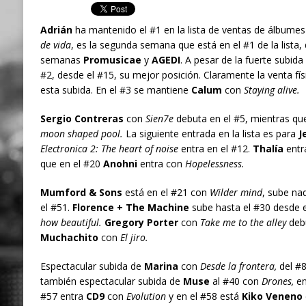
Adrián
ha mantenido el #1 en la lista de ventas de álbume
de vida
, es la segunda semana que está en el #1 de la lista,
semanas
Promusicae
y
AGEDI
. A pesar de la fuerte subida
#2, desde el #15, su mejor posición. Claramente la venta fís
esta subida. En el #3 se mantiene
Calum
con
Staying alive.
Sergio Contreras
con
Sien7e
debuta en el #5, mientras que
moon shaped pool.
La siguiente entrada en la lista es para
Je
Electronica 2: The heart of noise
entra en el #12.
Thalía
entr
que en el #20
Anohni
entra con
Hopelessness.
Mumford & Sons
está en el #21 con
Wilder mind
, sube n
el #51.
Florence + The Machine
sube hasta el #30 desde 
how beautiful.
Gregory Porter
con
Take me to the alley
debu
Muchachito
con
El jiro.
Espectacular subida de
Marina
con
Desde la frontera,
del #8
también espectacular subida de
Muse
al #40 con
Drones,
en
#57 entra
CD9
con
Evolution
y en el #58 está
Kiko Veneno