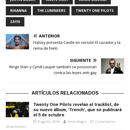
RIHANNA
THE LUMINEERS
TWENTY ONE PILOTS
ZAYN
ANTERIOR
Halsey presenta Castle en versión El cazador y la
reina de hielo
SIGUIENTE
Ringo Starr y Cyndi Lauper también se posicionan
contra las leyes anti-gay
ARTÍCULOS RELACIONADOS
Twenty One Pilots revelan el tracklist, de
su nuevo álbum, ‘Trench’, que se publicará
el 5 de octubre
8 agosto, 2018
Vinilo Negro
Comentarios
desactivados