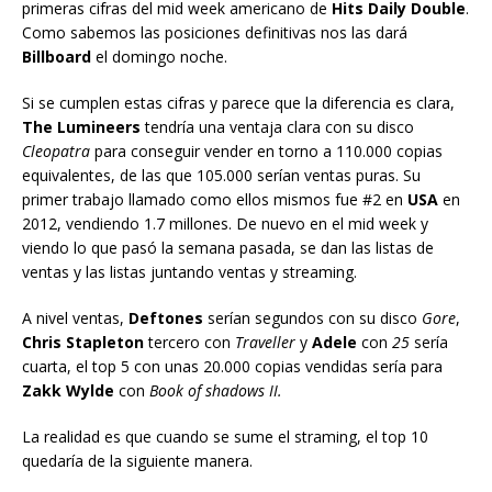
primeras cifras del mid week americano de
Hits Daily Double
.
Como sabemos las posiciones definitivas nos las dará
Billboard
el domingo noche.
Si se cumplen estas cifras y parece que la diferencia es clara,
The Lumineers
tendría una ventaja clara con su disco
Cleopatra
para conseguir vender en torno a 110.000 copias
equivalentes, de las que 105.000 serían ventas puras. Su
primer trabajo llamado como ellos mismos fue #2 en
USA
en
2012, vendiendo 1.7 millones. De nuevo en el mid week y
viendo lo que pasó la semana pasada, se dan las listas de
ventas y las listas juntando ventas y streaming.
A nivel ventas,
Deftones
serían segundos con su disco
Gore
,
Chris Stapleton
tercero con
Traveller
y
Adele
con
25
sería
cuarta, el top 5 con unas 20.000 copias vendidas sería para
Zakk Wylde
con
Book of shadows II.
La realidad es que cuando se sume el straming, el top 10
quedaría de la siguiente manera.