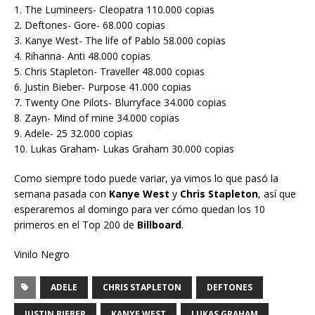
1. The Lumineers- Cleopatra 110.000 copias
2. Deftones- Gore- 68.000 copias
3. Kanye West- The life of Pablo 58.000 copias
4. Rihanna- Anti 48.000 copias
5. Chris Stapleton- Traveller 48.000 copias
6. Justin Bieber- Purpose 41.000 copias
7. Twenty One Pilots- Blurryface 34.000 copias
8. Zayn- Mind of mine 34.000 copias
9. Adele- 25 32.000 copias
10. Lukas Graham- Lukas Graham 30.000 copias
Como siempre todo puede variar, ya vimos lo que pasó la
semana pasada con
Kanye West
y
Chris Stapleton
, así que
esperaremos al domingo para ver cómo quedan los 10
primeros en el Top 200 de
Billboard
.
Vinilo Negro
ADELE
CHRIS STAPLETON
DEFTONES
JUSTIN BIEBER
KANYE WEST
LUKAS GRAHAM