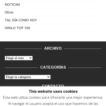
NOTICIAS
Otros
TAL DÍA COMO HOY
VINILO TOP 100
ARCHIVO
CATEGORÍAS
CONTACTO
This website uses cookies
Vinilo Negro.
Consultas de anunciantes y Legal, en vinilo at
Esta web utiliza cookies para ofrecerle una mejor experiencia.
vinilonegro.com
Al navegar el usuario acepta el uso que hacemos de las