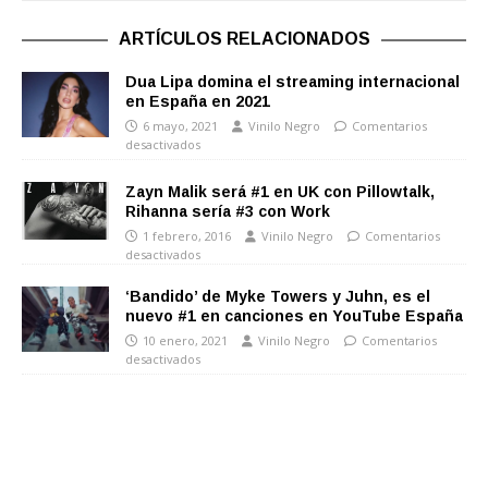
ARTÍCULOS RELACIONADOS
Dua Lipa domina el streaming internacional
en España en 2021
6 mayo, 2021
Vinilo Negro
Comentarios
desactivados
Zayn Malik será #1 en UK con Pillowtalk,
Rihanna sería #3 con Work
1 febrero, 2016
Vinilo Negro
Comentarios
desactivados
‘Bandido’ de Myke Towers y Juhn, es el
nuevo #1 en canciones en YouTube España
10 enero, 2021
Vinilo Negro
Comentarios
desactivados