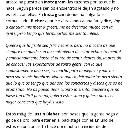
artista ha puesto en
Instagram
, las razones por las que lo
hace. Según parece ser los encuentros le dejan agotado y no
es feliz con ellos. En
Instagram
donde ha colgado el
comunicado,
Bieber
aparece abrazando a una fan y dice,
Voy
a cancelar mis meet & greets, me he divertido mucho con la
gente, pero tengo que terminarlos, me siento infeliz.
Quiero que la gente sea feliz y sonría, pero no a costa de que
siempre me quede con un sentimiento de estar exhausto mental
y emocionalmente hasta el punto de sentir depresión, la presión
de conocer las expectativas de tanta gente, con lo que
supuestamente debo ser, es mucho para manejarlo y mucho
peso sobre mis hombros. Nunca quiero defraudarlos pero siento
que lo que os tengo que dar son los conciertos y discos que os he
prometido. No os puedo decir cuanto lo siento, quisiera que no
fuese tan difícil para mí, quiero estar sano y quiero daros el
mejor concierto que hayáis visto.
Estos m&g de
Justin Bieber
, son pases que la gente paga a
golpe de oro, para estar en el backstage con él. En uno de
estos en un concierto hace poco hubo un incidente de