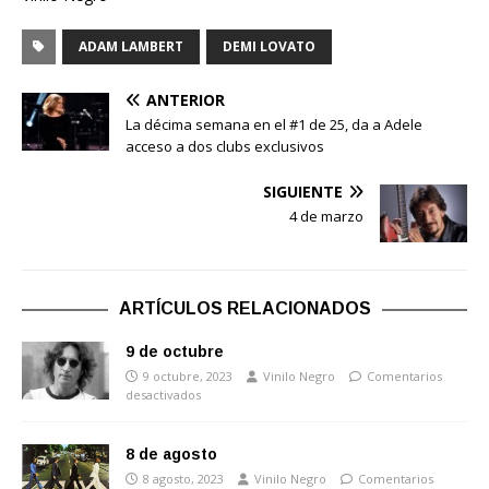
ADAM LAMBERT
DEMI LOVATO
ANTERIOR
La décima semana en el #1 de 25, da a Adele
acceso a dos clubs exclusivos
SIGUIENTE
4 de marzo
ARTÍCULOS RELACIONADOS
9 de octubre
9 octubre, 2023
Vinilo Negro
Comentarios
desactivados
8 de agosto
8 agosto, 2023
Vinilo Negro
Comentarios