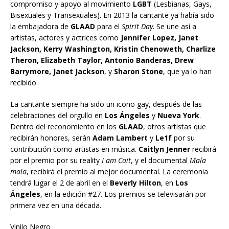
compromiso y apoyo al movimiento
LGBT
(Lesbianas, Gays,
Bisexuales y Transexuales). En 2013 la cantante ya había sido
la embajadora de
GLAAD
para el
Spirit Day
. Se une así a
artistas, actores y actrices como
Jennifer Lopez, Janet
Jackson, Kerry Washington, Kristin Chenoweth, Charlize
Theron, Elizabeth Taylor, Antonio Banderas, Drew
Barrymore, Janet Jackson
, y
Sharon Stone
, que ya lo han
recibido.
La cantante siempre ha sido un icono gay, después de las
celebraciones del orgullo en
Los Ángeles
y
Nueva York
.
Dentro del reconomiento en los
GLAAD
, otros artistas que
recibirán honores, serán
Adam Lambert
y
Le1f
por su
contribución como artistas en música.
Caitlyn Jenner
recibirá
por el premio por su reality
I am Cait
, y el documental
Mala
mala
, recibirá el premio al mejor documental. La ceremonia
tendrá lugar el 2 de abril en el
Beverly Hilton
, en
Los
Ángeles
, en la edición #27. Los premios se televisarán por
primera vez en una década.
Vinilo Negro