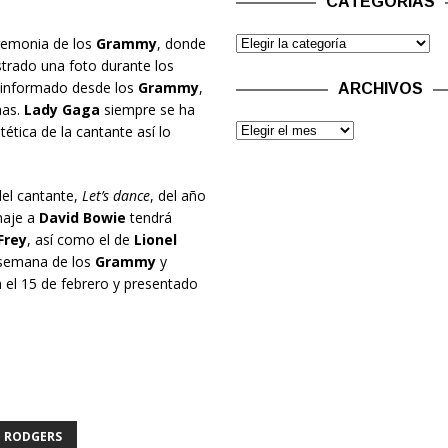
CATEGORÍAS
remonia de los
Grammy
, donde
trado una foto durante los
a informado desde los
Grammy
,
ARCHIVOS
mas.
Lady Gaga
siempre se ha
tética de la cantante así lo
el cantante,
Let’s dance
, del año
naje a
David Bowie
tendrá
Frey
, así como el de
Lionel
a semana de los
Grammy
y
 el 15 de febrero y presentado
E RODGERS