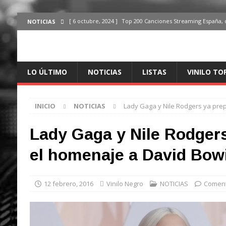
[ 6 octubre, 2024 ]
Top 200 Canciones Streaming España, 
NOTICIAS
[ 4 octubre, 2024 ]
Top 200 Artistas streaming en España,
[ 3 octubre, 2024 ]
Top 100 Artistas Españoles Streaming 
LO ÚLTIMO
NOTICIAS
LISTAS
VINILO TO
ÚLTIMO
[ 2 octubre, 2024 ]
Top 100 Artistas Internacionales Stre
INICIO
NOTICIAS
Lady Gaga y Nile Rodgers ya pre
ÚLTIMO
[ 6 octubre, 2024 ]
Top 200 Canciones España, del 30 de d
Lady Gaga y Nile Rodger
el homenaje a David Bow
12 febrero, 2016
Vinilo Negro
NOTICIAS
Coment