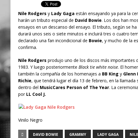
Nile Rodgers
y
Lady Gaga
están ensayando ya para la ce
harán un tributo especial de
David Bowie
. Los dos han mos
ensayos en un descanso del ensayo. El tributo, según se h
durará unos seis o siete minutos e incluirá tres o cuatro te
declarado una fan incondicional de
Bowie
, y mucho de la es
confirma.
Nile Rodgers
produjo uno de los discos más importantes d
1983. Y luego posteriormente
Black tie white noise
. El home
también la compañía de los homenajes a
BB King
y
Glenn 
Richie
, que tendrá lugar el día 13 de febrero, en la llamad
dentro del
MusicCares Person of The Year
. La ceremonia
por
LL Cool J.
Vinilo Negro
DAVID BOWIE
GRAMMY
LADY GAGA
NIL