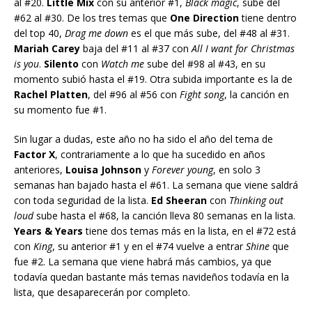
al #20.
Little Mix
con su anterior #1,
Black magic
, sube del
#62 al #30. De los tres temas que
One Direction
tiene dentro
del top 40,
Drag me down
es el que más sube, del #48 al #31.
Mariah Carey
baja del #11 al #37 con
All I want for Christmas
is you
.
Silento
con
Watch me
sube del #98 al #43, en su
momento subió hasta el #19. Otra subida importante es la de
Rachel Platten
, del #96 al #56 con
Fight song
, la canción en
su momento fue #1.
Sin lugar a dudas, este año no ha sido el año del tema de
Factor X
, contrariamente a lo que ha sucedido en años
anteriores,
Louisa Johnson
y
Forever young
, en solo 3
semanas han bajado hasta el #61. La semana que viene saldrá
con toda seguridad de la lista.
Ed Sheeran
con
Thinking out
loud
sube hasta el #68, la canción lleva 80 semanas en la lista.
Years & Years
tiene dos temas más en la lista, en el #72 está
con
King
, su anterior #1 y en el #74 vuelve a entrar
Shine
que
fue #2. La semana que viene habrá más cambios, ya que
todavía quedan bastante más temas navideños todavía en la
lista, que desaparecerán por completo.