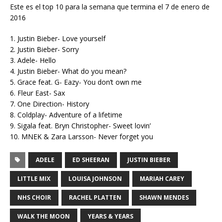
Este es el top 10 para la semana que termina el 7 de enero de
2016
1. Justin Bieber- Love yourself
2. Justin Bieber- Sorry
3. Adele- Hello
4. Justin Bieber- What do you mean?
5. Grace feat. G- Eazy- You don’t own me
6. Fleur East- Sax
7. One Direction- History
8. Coldplay- Adventure of a lifetime
9. Sigala feat. Bryn Christopher- Sweet lovin’
10. MNEK & Zara Larsson- Never forget you
ADELE
ED SHEERAN
JUSTIN BIEBER
LITTLE MIX
LOUISA JOHNSON
MARIAH CAREY
NHS CHOIR
RACHEL PLATTEN
SHAWN MENDES
WALK THE MOON
YEARS & YEARS