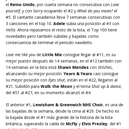
el
Reino Unido
, por cuarta semana no consecutiva con
Love
yourself,
y con
Sorry
ocupando el #2 y
What do you mean?
el
#5. El cantante canadiense lleva 7 semanas consecutivas con
3 canciones en el top 10.
Adele
subía una posición al #3 con
Hello
. Ahora repasamos el resto de la lista, el Top 100 tiene
novedades pero también subidas y bajadas como
consecuencia de terminar el periodo navideño.
Love me like you
de
Little Mix
consigue llegar al #11, es su
mejor puesto después de 14 semanas, en el #12 también con
14 semanas en la lista está
Shawn Mendes
con
Stitches
,
alcanzando su mejor posición.
Years & Years
casi consigue
su mejor posición con
Eyes shut
, están en el #22, llegaron al
#21. Subidón para
Walk the Moon
y el tema
Shut up & dance
,
del #51 al #27, en su momento alcanzó el #4.
El anterior #1,
Lewisham & Greenwich NHS Choir
, es una de
las bajadas de la semana, desde la cima al #29. De hecho es
la bajada desde el #1 más grande de la historia de la lista
británica, superando la caída de
McFly
y
Elvis Presley
, del #1