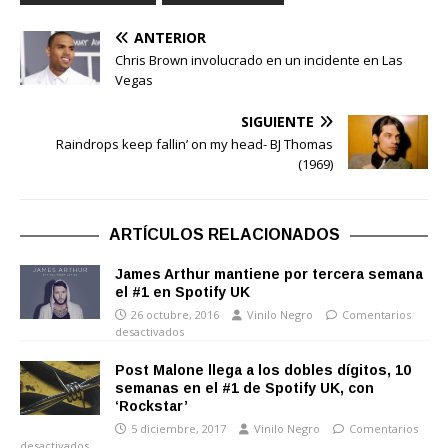
ANTERIOR
Chris Brown involucrado en un incidente en Las
Vegas
SIGUIENTE
Raindrops keep fallin’ on my head- BJ Thomas
(1969)
ARTÍCULOS RELACIONADOS
James Arthur mantiene por tercera semana
el #1 en Spotify UK
26 octubre, 2016
Vinilo Negro
Comentarios
desactivados
Post Malone llega a los dobles dígitos, 10
semanas en el #1 de Spotify UK, con
‘Rockstar’
5 diciembre, 2017
Vinilo Negro
Comentarios
desactivados