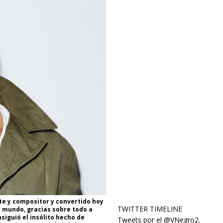
te y compositor y convertido hoy
TWITTER TIMELINE
l mundo, gracias sobre todo a
siguió el insólito hecho de
Tweets por el @VNegro2.