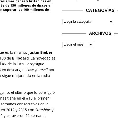
stas americanas y británicas en
ás de 150 millones de discos y
n superar los 100 millones de
CATEGORÍAS
ARCHIVOS
ue es lo mismo,
Justin Bieber
t 100 de
Billboard
. La novedad es
l #2 de la lista.
Sorry
sigue
5 en descargas.
Love yourself
por
y sigue mejorando en la radio
guirlo, el último que lo consiguió
ás tiene en el #10 el primer
1 semanas consecutivas en la
 en 2012 y 2015 con
Starships
y
0 y estuvieron 21 semanas