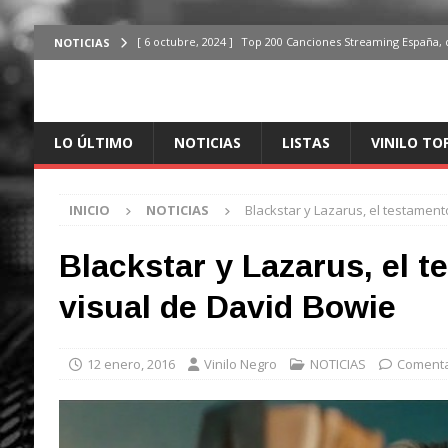
[ 6 octubre, 2024 ]
Top 200 Canciones Streaming España, 
NOTICIAS
[ 4 octubre, 2024 ]
Top 200 Artistas streaming en España,
[ 3 octubre, 2024 ]
Top 100 Artistas Españoles Streaming 
LO ÚLTIMO
NOTICIAS
LISTAS
VINILO TO
ÚLTIMO
[ 2 octubre, 2024 ]
Top 100 Artistas Internacionales Stre
INICIO
NOTICIAS
Blackstar y Lazarus, el testament
ÚLTIMO
[ 6 octubre, 2024 ]
Top 200 Canciones España, del 30 de d
Blackstar y Lazarus, el 
visual de David Bowie
12 enero, 2016
Vinilo Negro
NOTICIAS
Comenta