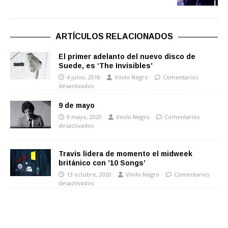
ARTÍCULOS RELACIONADOS
El primer adelanto del nuevo disco de
Suede, es ‘The Invisibles’
4 junio, 2018
Vinilo Negro
Comentarios
desactivados
9 de mayo
9 mayo, 2020
Vinilo Negro
Comentarios
desactivados
Travis lidera de momento el midweek
británico con ’10 Songs’
13 octubre, 2020
Vinilo Negro
Comentarios
desactivados