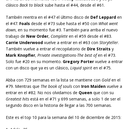
clásico
Back to black
sube hasta el #44, desde el #61.
También reentra en el #47 el último disco de
Def Leppard
en
el #47.
Foals
desde el #73 sube hasta el #50 con
What went
down
, en su momento fue #3. También para arriba el nuevo
trabajo de
New Order
,
Complete
en el #59 desde el #83.
Carrie Underwood
vuelve a entrar en el #63 con
Storyteller
.
También vuelve a entrar el recopilatorio de
Dire Straits
y
Mark Knopfler
,
Private investigations-The best of
en el #73.
Solo fue #20 en su momento.
Gregory Porter
vuelve a entrar
con un disco que ya es un clásico,
Liquid spirit
en el #75.
Abba con 729 semanas en la lista se mantiene con
Gold
en el
#79. Mientras que
The book of souls
con
Iron Maiden
vuelve a
entrar en el #82. No nos olvidamos de
Queen
que con su
Greatest hits
está en el #71 y 699 semanas, a solo 1 de ser el
segundo disco en la historia de llegar a las 700 semanas.
Este es el top 10 para la semana del 10 de diciembre de 2015: