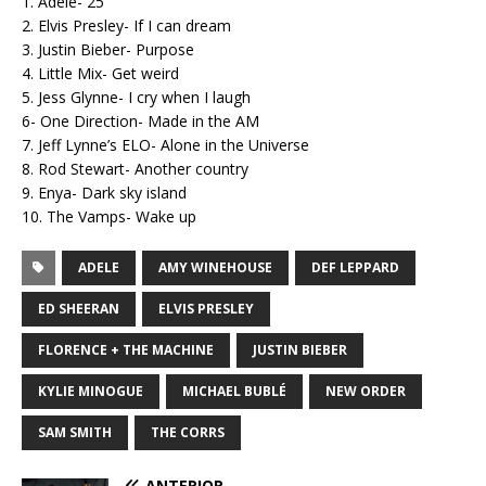
1. Adele- 25
2. Elvis Presley- If I can dream
3. Justin Bieber- Purpose
4. Little Mix- Get weird
5. Jess Glynne- I cry when I laugh
6- One Direction- Made in the AM
7. Jeff Lynne’s ELO- Alone in the Universe
8. Rod Stewart- Another country
9. Enya- Dark sky island
10. The Vamps- Wake up
ADELE
AMY WINEHOUSE
DEF LEPPARD
ED SHEERAN
ELVIS PRESLEY
FLORENCE + THE MACHINE
JUSTIN BIEBER
KYLIE MINOGUE
MICHAEL BUBLÉ
NEW ORDER
SAM SMITH
THE CORRS
ANTERIOR