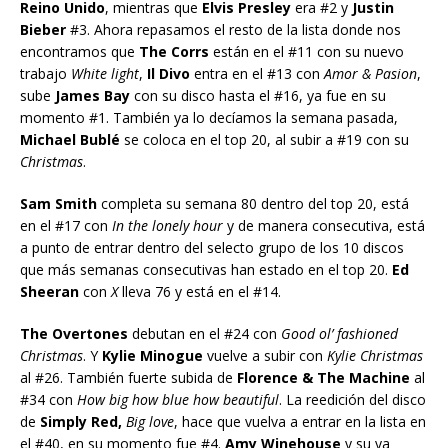
Reino Unido
, mientras que
Elvis Presley
era #2 y
Justin
Bieber
#3. Ahora repasamos el resto de la lista donde nos
encontramos que
The Corrs
están en el #11 con su nuevo
trabajo
White light
,
Il Divo
entra en el #13 con
Amor & Pasion
,
sube
James Bay
con su disco hasta el #16, ya fue en su
momento #1. También ya lo decíamos la semana pasada,
Michael Bublé
se coloca en el top 20, al subir a #19 con su
Christmas
.
Sam Smith
completa su semana 80 dentro del top 20, está
en el #17 con
In the lonely hour
y de manera consecutiva, está
a punto de entrar dentro del selecto grupo de los 10 discos
que más semanas consecutivas han estado en el top 20.
Ed
Sheeran
con
X
lleva 76 y está en el #14.
The Overtones
debutan en el #24 con
Good ol’ fashioned
Christmas
. Y
Kylie Minogue
vuelve a subir con
Kylie Christmas
al #26. También fuerte subida de
Florence & The Machine
al
#34 con
How big how blue how beautiful
. La reedición del disco
de
Simply Red,
Big love
, hace que vuelva a entrar en la lista en
el #40, en su momento fue #4.
Amy Winehouse
y su ya