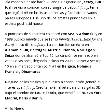
isla española desde hacía 20 años. Originario de
Jersey, Guru
Josh
se dio a conocer con su single de debut
Infinity
, tema
que llegó al #5 en las listas británicas y fue éxito en varios
países europeos. Fue uno de los artistas principales en la
escena post-acid house.
A principios de su carrera colaboró con
Seal
y
Adamski
y en
1989 publicó
Infinity
que se llamó
Infinity (1990’s…time for the
Guru),
de su disco
Infinity.
La canción fue un éxito en
Alemania, UK, Portugal, Austria, Irlanda, Noruega
y
Suiza
donde alcanzó el top 10. La canción se remezcló en
varias ocasiones, llegando incluso en 2008 a volver a ser top
10 en el mercado británico. Y #1 en
Bélgica, Holanda,
Francia
y
Dinamarca
.
Ninguno de los singles que publicó a continuación generó el
interés que
Infinity
. Creó también el arte para unas gafas 3D
bajo el nombre de
Louie Fabrix
, que vendió en
Nueva York,
Madrid, París
y
Berlín.
Vinilo Negro