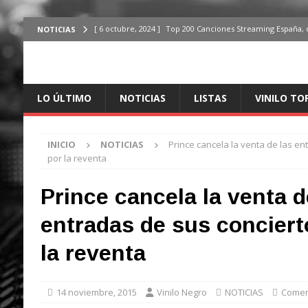
[ 6 octubre, 2024 ]
Top 200 Canciones Streaming España, 
NOTICIAS
[ 4 octubre, 2024 ]
Top 200 Artistas streaming en España,
[ 3 octubre, 2024 ]
Top 100 Artistas Españoles Streaming 
LO ÚLTIMO
NOTICIAS
LISTAS
VINILO TO
ÚLTIMO
[ 2 octubre, 2024 ]
Top 100 Artistas Internacionales Stre
INICIO
NOTICIAS
Prince cancela la venta de las en
ÚLTIMO
por la reventa
[ 6 octubre, 2024 ]
Top 200 Canciones España, del 30 de d
Prince cancela la venta d
entradas de sus conciert
la reventa
14 noviembre, 2015
Vinilo Negro
NOTICIAS
Comen