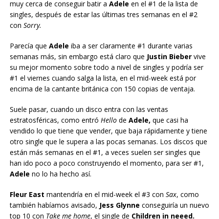
muy cerca de conseguir batir a
Adele
en el #1 de la lista de
singles, después de estar las últimas tres semanas en el #2
con
Sorry.
Parecía que
Adele
iba a ser claramente #1 durante varias
semanas más, sin embargo está claro que
Justin Bieber
vive
su mejor momento sobre todo a nivel de singles y podría ser
#1 el viernes cuando salga la lista, en el mid-week está por
encima de la cantante británica con 150 copias de ventaja.
Suele pasar, cuando un disco entra con las ventas
estratosféricas, como entró
Hello
de
Adele,
que casi ha
vendido lo que tiene que vender, que baja rápidamente y tiene
otro single que le supera a las pocas semanas. Los discos que
están más semanas en el #1, a veces suelen ser singles que
han ido poco a poco construyendo el momento, para ser #1,
Adele
no lo ha hecho así.
Fleur East
mantendría en el mid-week el #3 con
Sax
, como
también habíamos avisado,
Jess Glynne
conseguiría un nuevo
top 10 con
Take me home
, el single de
Children in neeed.