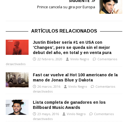
SIGUIENTE
Prince cancela su gira por Europa
ARTÍCULOS RELACIONADOS
Justin Bieber sería #1 en USA con
‘Changes’, pero se queda sin el mejor
debut del año, en total y en venta pura
22 febrero, 2020
Vinilo Negro
Comentarios
desactivados
Fast car vuelve al Hot 100 americano de la
mano de Jonas Blue y Dakota
26 marzo, 2016
Vinilo Negro
Comentarios
desactivados
Lista completa de ganadores en los
Billboard Music Awards
23 mayo, 2016
Vinilo Negro
Comentarios
desactivados