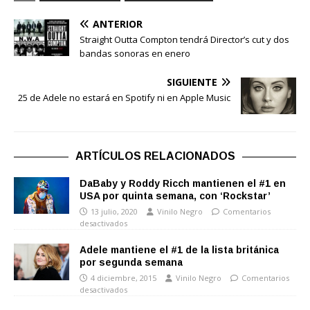
ANTERIOR
Straight Outta Compton tendrá Director’s cut y dos
bandas sonoras en enero
SIGUIENTE
25 de Adele no estará en Spotify ni en Apple Music
ARTÍCULOS RELACIONADOS
DaBaby y Roddy Ricch mantienen el #1 en
USA por quinta semana, con ‘Rockstar’
13 julio, 2020
Vinilo Negro
Comentarios
desactivados
Adele mantiene el #1 de la lista británica
por segunda semana
4 diciembre, 2015
Vinilo Negro
Comentarios
desactivados