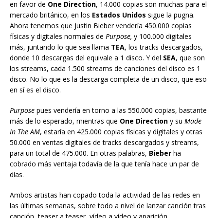
en favor de
One Direction
, 14.000 copias son muchas para el
mercado británico, en los
Estados Unidos
sigue la pugna.
Ahora tenemos que Justin Bieber vendería 450.000 copias
físicas y digitales normales de
Purpose,
y 100.000 digitales
más, juntando lo que sea llama
TEA
, los tracks descargados,
donde 10 descargas del equivale a 1 disco. Y del
SEA
, que son
los streams, cada 1.500 streams de canciones del disco es 1
disco. No lo que es la descarga completa de un disco, que eso
en sí es el disco.
Purpose
pues vendería en torno a las 550.000 copias, bastante
más de lo esperado, mientras que
One Direction
y su
Made
In The AM
, estaría en 425.000 copias físicas y digitales y otras
50.000 en ventas digitales de tracks descargados y streams,
para un total de 475.000. En otras palabras,
Bieber
ha
cobrado más ventaja todavía de la que tenía hace un par de
días.
Ambos artistas han copado toda la actividad de las redes en
las últimas semanas, sobre todo a nivel de lanzar canción tras
canción, teaser a teaser, vídeo a vídeo y aparición